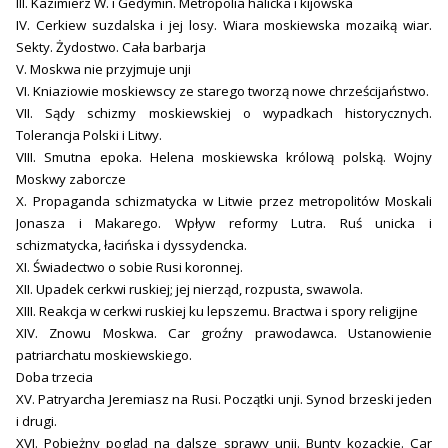
III. Kazimierz W. i Gedymin. Metropolia halicka i kijowska
IV. Cerkiew suzdalska i jej losy. Wiara moskiewska mozaiką wiar.
Sekty. Żydostwo. Cała barbarja
V. Moskwa nie przyjmuje unji
VI. Kniaziowie moskiewscy ze starego tworzą nowe chrześcijaństwo.
VII. Sądy schizmy moskiewskiej o wypadkach historycznych.
Tolerancja Polski i Litwy.
VIII. Smutna epoka. Helena moskiewska królową polską. Wojny
Moskwy zaborcze
X. Propaganda schizmatycka w Litwie przez metropolitów Moskali
Jonasza i Makarego. Wpływ reformy Lutra. Ruś unicka i
schizmatycka, łacińska i dyssydencka.
XI. Świadectwo o sobie Rusi koronnej.
XII. Upadek cerkwi ruskiej; jej nierząd, rozpusta, swawola.
XIII. Reakcja w cerkwi ruskiej ku lepszemu. Bractwa i spory religijne
XIV. Znowu Moskwa. Car groźny prawodawca. Ustanowienie
patriarchatu moskiewskiego.
Doba trzecia
XV. Patryarcha Jeremiasz na Rusi. Początki unji. Synod brzeski jeden
i drugi.
XVI. Pobieżny pogląd na dalsze sprawy unji. Bunty kozackie. Car