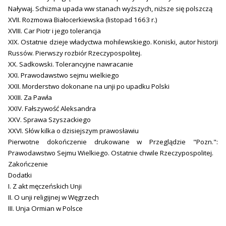
Naływaj. Schizma upada ww stanach wyższych, niższe się polszczą
XVII. Rozmowa Białocerkiewska (listopad 1663 r.)
XVIII. Car Piotr i jego tolerancja
XIX. Ostatnie dzieje władyctwa mohilewskiego. Koniski, autor historji
Russów. Pierwszy rozbiór Rzeczypospolitej.
XX. Sadkowski. Tolerancyjne nawracanie
XXI. Prawodawstwo sejmu wielkiego
XXII. Morderstwo dokonane na unji po upadku Polski
XXIII. Za Pawła
XXIV. Fałszywość Aleksandra
XXV. Sprawa Szyszackiego
XXVI. Słów kilka o dzisiejszym prawosławiu
Pierwotne dokończenie drukowane w Przeglądzie "Pozn.":
Prawodawstwo Sejmu Wielkiego. Ostatnie chwile Rzeczypospolitej.
Zakończenie
Dodatki
I. Z akt męczeńskich Unji
II. O unji religijnej w Węgrzech
III. Unja Ormian w Polsce