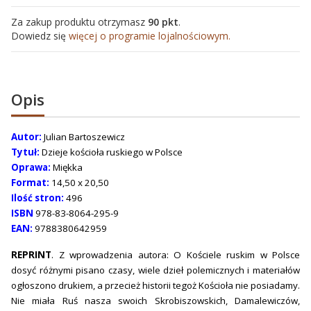
Za zakup produktu otrzymasz
90 pkt
.
Dowiedz się
więcej o programie lojalnościowym.
Opis
Autor:
Julian Bartoszewicz
Tytuł:
Dzieje kościoła ruskiego w Polsce
Oprawa:
Miękka
Format:
14,50 x 20,50
Ilość stron:
496
ISBN
978-83-8064-295-9
EAN:
9788380642959
REPRINT
. Z wprowadzenia autora: O Kościele ruskim w Polsce
dosyć różnymi pisano czasy, wiele dzieł polemicznych i materiałów
ogłoszono drukiem, a przecież historii tegoż Kościoła nie posiadamy.
Nie miała Ruś nasza swoich Skrobiszowskich, Damalewiczów,