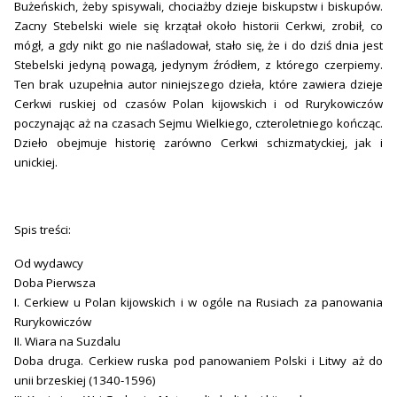
Bużeńskich, żeby spisywali, chociażby dzieje biskupstw i biskupów.
Zacny Stebelski wiele się krzątał około historii Cerkwi, zrobił, co
mógł, a gdy nikt go nie naśladował, stało się, że i do dziś dnia jest
Stebelski jedyną powagą, jedynym źródłem, z którego czerpiemy.
Ten brak uzupełnia autor niniejszego dzieła, które zawiera dzieje
Cerkwi ruskiej od czasów Polan kijowskich i od Rurykowiczów
poczynając aż na czasach Sejmu Wielkiego, czteroletniego kończąc.
Dzieło obejmuje historię zarówno Cerkwi schizmatyckiej, jak i
unickiej.
Spis treści:
Od wydawcy
Doba Pierwsza
I. Cerkiew u Polan kijowskich i w ogóle na Rusiach za panowania
Rurykowiczów
II. Wiara na Suzdalu
Doba druga. Cerkiew ruska pod panowaniem Polski i Litwy aż do
unii brzeskiej (1340-1596)