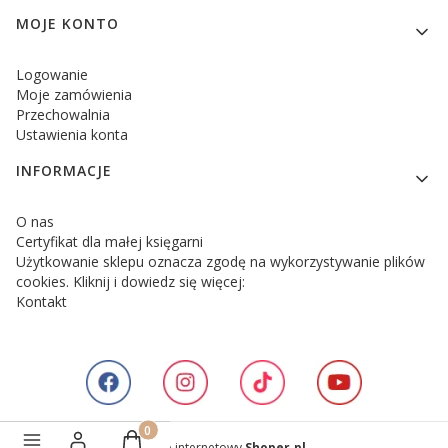
MOJE KONTO
Logowanie
Moje zamówienia
Przechowalnia
Ustawienia konta
INFORMACJE
O nas
Certyfikat dla małej księgarni
Użytkowanie sklepu oznacza zgodę na wykorzystywanie plików
cookies. Kliknij i dowiedz się więcej:
Kontakt
Produkty w koszyku: 0. Zobacz szczegóły
Sklep internetowy
Shoper.pl