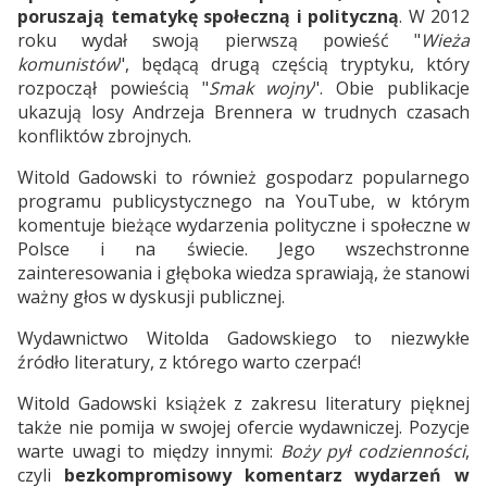
poruszają tematykę społeczną i polityczną
. W 2012
roku wydał swoją pierwszą powieść "
Wieża
komunistów
", będącą drugą częścią tryptyku, który
rozpoczął powieścią "
Smak wojny
". Obie publikacje
ukazują losy Andrzeja Brennera w trudnych czasach
konfliktów zbrojnych.
Witold Gadowski to również gospodarz popularnego
programu publicystycznego na YouTube, w którym
komentuje bieżące wydarzenia polityczne i społeczne w
Polsce i na świecie. Jego wszechstronne
zainteresowania i głęboka wiedza sprawiają, że stanowi
ważny głos w dyskusji publicznej.
Wydawnictwo Witolda Gadowskiego to niezwykłe
źródło literatury, z którego warto czerpać!
Witold Gadowski książek z zakresu literatury pięknej
także nie pomija w swojej ofercie wydawniczej. Pozycje
warte uwagi to między innymi:
Boży pył codzienności
,
czyli
bezkompromisowy komentarz wydarzeń w