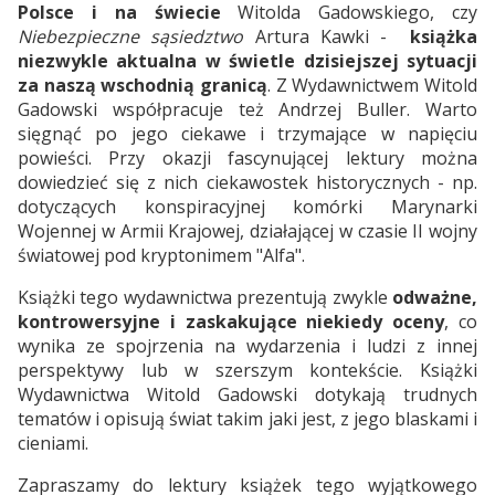
Polsce i na świecie
Witolda Gadowskiego, czy
Niebezpieczne sąsiedztwo
Artura Kawki -
książka
niezwykle aktualna w świetle dzisiejszej sytuacji
za naszą wschodnią granicą
. Z Wydawnictwem Witold
Gadowski współpracuje też Andrzej Buller. Warto
sięgnąć po jego ciekawe i trzymające w napięciu
powieści. Przy okazji fascynującej lektury można
dowiedzieć się z nich ciekawostek historycznych - np.
dotyczących konspiracyjnej komórki Marynarki
Wojennej w Armii Krajowej, działającej w czasie II wojny
światowej pod kryptonimem "Alfa".
Książki tego wydawnictwa prezentują zwykle
odważne,
kontrowersyjne i zaskakujące niekiedy oceny
, co
wynika ze spojrzenia na wydarzenia i ludzi z innej
perspektywy lub w szerszym kontekście. Książki
Wydawnictwa Witold Gadowski dotykają trudnych
tematów i opisują świat takim jaki jest, z jego blaskami i
cieniami.
Zapraszamy do lektury książek tego wyjątkowego