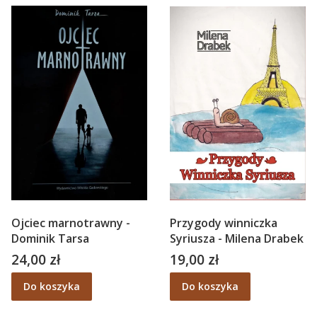
Ojciec marnotrawny -
Przygody winniczka
Dominik Tarsa
Syriusza - Milena Drabek
24,00 zł
19,00 zł
Cena
Cena
Do koszyka
Do koszyka