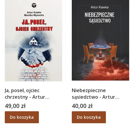
Ja, poseł, ojciec
Niebezpieczne
chrzestny - Artur
sąsiedztwo - Artur
Kawka, Monika Wysocka
Kawka
49,00 zł
40,00 zł
Cena
Cena
Do koszyka
Do koszyka