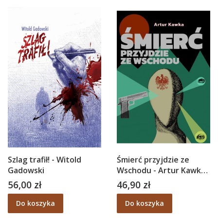
Szlag trafił! - Witold
Śmierć przyjdzie ze
Gadowski
Wschodu - Artur Kawka,
Monika Wysocka
56,00 zł
46,90 zł
Cena
Cena
Do koszyka
Do koszyka