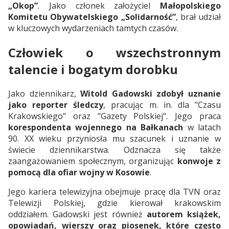
„Okop”
. Jako członek założyciel
Małopolskiego
Komitetu Obywatelskiego „Solidarność”
, brał udział
w kluczowych wydarzeniach tamtych czasów.
Człowiek o wszechstronnym
talencie i bogatym dorobku
Jako dziennikarz,
Witold Gadowski zdobył uznanie
jako reporter śledczy
, pracując m. in. dla "Czasu
Krakowskiego" oraz "Gazety Polskiej". Jego praca
korespondenta wojennego na Bałkanach
w latach
90. XX wieku przyniosła mu szacunek i uznanie w
świecie dziennikarstwa. Odznacza się także
zaangażowaniem społecznym, organizując
konwoje z
pomocą dla ofiar wojny w Kosowie
.
Jego kariera telewizyjna obejmuje pracę dla TVN oraz
Telewizji Polskiej, gdzie kierował krakowskim
oddziałem. Gadowski jest również
autorem książek,
opowiadań, wierszy oraz piosenek, które często