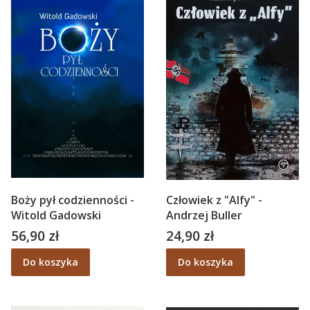
Boży pył codzienności -
Człowiek z "Alfy" -
Witold Gadowski
Andrzej Buller
56,90 zł
24,90 zł
Cena
Cena
Do koszyka
Do koszyka