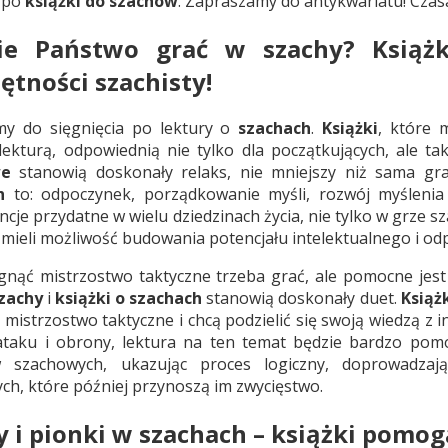
 po
książki do szachów
. Zapraszamy do antykwariatu! Czasam
cie Państwo grać w szachy? Książ
ętności szachisty!
my do sięgnięcia po lektury o
szachach
.
Książki
, które 
lekturą, odpowiednią nie tylko dla początkujących, ale t
we
stanowią doskonały relaks, nie mniejszy niż sama gra.
h
to: odpoczynek, porządkowanie myśli, rozwój myślenia 
cje przydatne w wielu dziedzinach życia, nie tylko w grze s
mieli możliwość budowania potencjału intelektualnego i od
gnąć mistrzostwo taktyczne trzeba grać, ale pomocne jest
zachy
i
książki o szachach
stanowią doskonały duet.
Książ
i mistrzostwo taktyczne i chcą podzielić się swoją wiedzą 
ataku i obrony, lektura na ten temat będzie bardzo pomoc
w szachowych, ukazując proces logiczny, doprowadzaj
ych, które później przynoszą im zwycięstwo.
y i pionki w szachach – książki pomogą