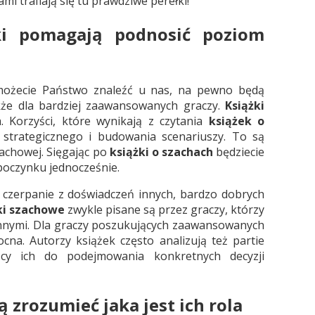
i trafiają się tu prawdziwe perełki!
ki pomagają podnosić poziom
możecie Państwo znaleźć u nas, na pewno będą
akże dla bardziej zaawansowanych graczy.
Książki
 Korzyści, które wynikają z czytania
książek o
strategicznego i budowania scenariuszy. To są
zachowej. Sięgając po
książki o szachach
będziecie
poczynku jednocześnie.
 czerpanie z doświadczeń innych, bardzo dobrych
ki szachowe
zwykle pisane są przez graczy, którzy
z innymi. Dla graczy poszukujących zaawansowanych
na. Autorzy książek często analizują też partie
ący ich do podejmowania konkretnych decyzji
 zrozumieć jaka jest ich rola