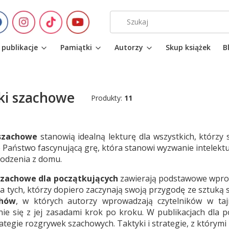
 publikacje
Pamiątki
Autorzy
Skup książek
B
ki szachowe
Produkty:
11
 szachowe
stanowią idealną lekturę dla wszystkich, którzy 
e Państwo fascynującą grę, która stanowi wyzwanie intelektu
odzenia z domu.
 szachowe dla początkujących
zawierają podstawowe wprowa
Dla tych, którzy dopiero zaczynają swoją przygodę ze sztu
chów
, w których autorzy wprowadzają czytelników w tajn
ie się z jej zasadami krok po kroku. W publikacjach dla
rategie rozgrywek szachowych. Taktyki i strategie, z którym