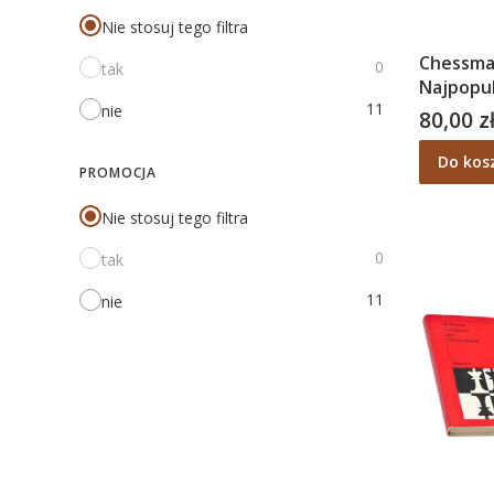
Nie stosuj tego filtra
Chessma
0
tak
Najpopul
11
program
nie
80,00 z
Cena
świecie
Do kos
PROMOCJA
Nie stosuj tego filtra
0
tak
11
nie