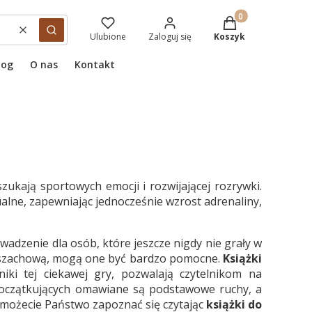
Produkty w koszyku
Wyczyść
Szukaj
Ulubione
Zaloguj się
Koszyk
log
O nas
Kontakt
szukają sportowych emocji i rozwijającej rozrywki.
alne, zapewniając jednocześnie wzrost adrenaliny,
dzenie dla osób, które jeszcze nigdy nie grały w
ką szachową, mogą one być bardzo pomocne.
Książki
iki tej ciekawej gry, pozwalają czytelnikom na
 początkujących omawiane są podstawowe ruchy, a
i możecie Państwo zapoznać się czytając
książki do