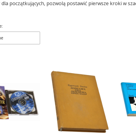
w
dla początkujących, pozwolą postawić pierwsze kroki w sza
 produktów
e:
ne