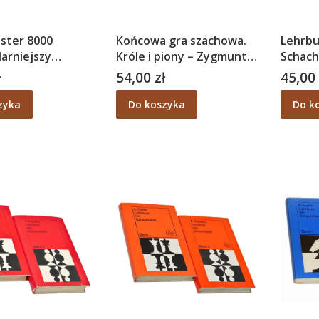
ster 8000
Końcowa gra szachowa.
Lehrbu
arniejszy
Króle i piony – Zygmunt
Schach
 szachowy na
Szulce
A. Kob
ł
54,00 zł
45,00 
Cena
Cena
zyka
Do koszyka
Do k