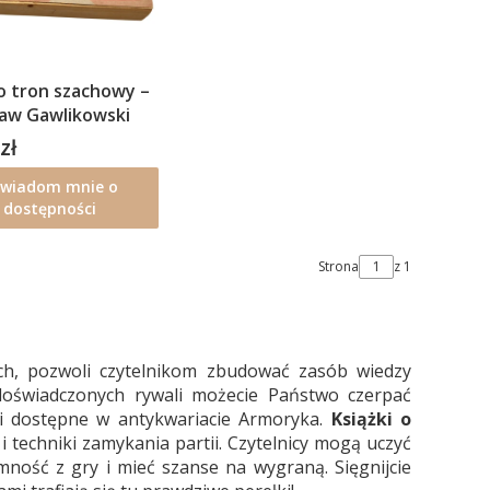
o tron szachowy –
ław Gawlikowski
zł
wiadom mnie o
dostępności
Strona
z 1
iach, pozwoli czytelnikom zbudować zasób wiedzy
oświadczonych rywali możecie Państwo czerpać
ki dostępne w antykwariacie Armoryka.
Książki o
 techniki zamykania partii. Czytelnicy mogą uczyć
emność z gry i mieć szanse na wygraną. Sięgnijcie