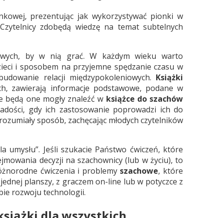
nkowej, prezentując jak wykorzystywać pionki w
 Czytelnicy zdobędą wiedzę na temat subtelnych
owych, by w nią grać. W każdym wieku warto
ieci i sposobem na przyjemne spędzanie czasu w
budowanie relacji międzypokoleniowych.
Książki
ch, zawierają informacje podstawowe, podane w
re będą one mogły znaleźć w
książce do szachów
radości, gdy ich zastosowanie poprowadzi ich do
zrozumiały sposób, zachęcając młodych czytelników
a umysłu”. Jeśli szukacie Państwo ćwiczeń, które
jmowania decyzji na szachownicy (lub w życiu), to
różnorodne ćwiczenia i problemy
szachowe
, które
ednej planszy, z graczem on-line lub w potyczce z
ie rozwoju technologii.
książki dla wszystkich