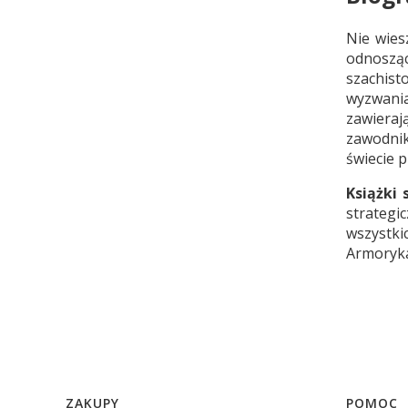
Nie wies
odnoszą
szachist
wyzwania
zawiera
zawodnik
świecie 
Książki
strategi
wszystk
Armoryk
Linki w stopce
ZAKUPY
POMOC