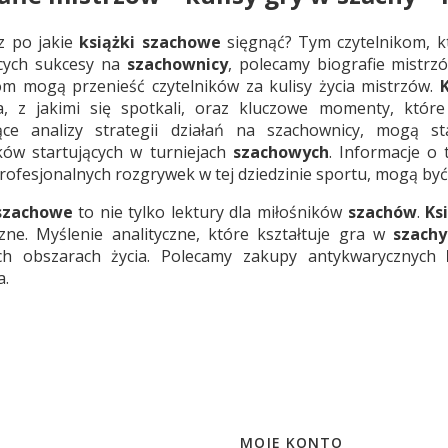
z po jakie
książki szachowe
sięgnąć? Tym czytelnikom, kt
cych sukcesy na
szachownicy
, polecamy biografie mistr
om mogą przenieść czytelników za kulisy życia mistrzów.
, z jakimi się spotkali, oraz kluczowe momenty, które
jące analizy strategii działań na szachownicy, mogą 
ów startujących w turniejach
szachowych
. Informacje o
profesjonalnych rozgrywek w tej dziedzinie sportu, mogą 
 szachowe
to nie tylko lektury dla miłośników
szachów
.
Ksi
czne. Myślenie analityczne, które kształtuje gra w
szachy
ich obszarach życia. Polecamy zakupy antykwarycznych
a.
MOJE KONTO