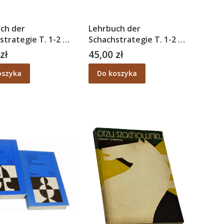
ch der
Lehrbuch der
strategie T. 1-2 –
Schachstrategie T. 1-2 –
lenz
A. Koblenz
zł
45,00 zł
Cena
oszyka
Do koszyka