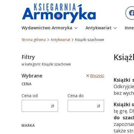
Wydawnictwo Armoryka
Antykwariat
Inne
Strona główna
Antykwariat
Książki szachowe
Książ
Filtry
w kategorii: Książki szachowe
Wybrane
Wyczyść
Książki
CENA
Odkryjci
bez wych
Cena od
Cena do
Książki
zł
zł
tę grę. 
do sza
zapoznan
MARKA
także st