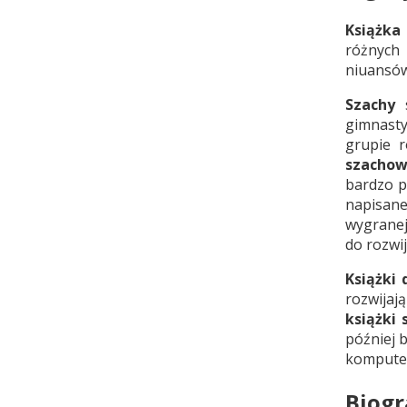
Książka
różnych 
niuansów
Szachy
s
gimnast
grupie r
szacho
bardzo p
napisane
wygranej
do rozwi
Książki
rozwijaj
książki
później 
komputer
Biogr