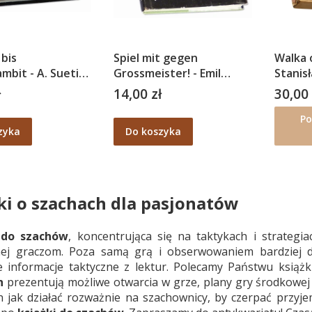
 bis
Spiel mit gegen
Walka 
mbit - A. Suetin.
Grossmeister! - Emil
Stanis
e
Gelenczei
ł
14,00 zł
30,00 
Cena
Cena
gstheorie 7
Po
zyka
Do koszyka
ki o szachach dla pasjonatów
 do szachów
, koncentrująca się na taktykach i strateg
nej graczom. Poza samą grą i obserwowaniem bardziej d
 informacje taktyczne z lektur. Polecamy Państwu książ
h
prezentują możliwe otwarcia w grze, plany gry środkowej i
ch jak działać rozważnie na szachownicy, by czerpać przyj