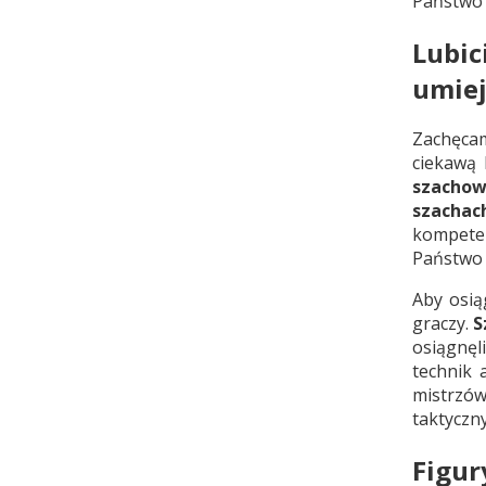
Państwo
Lubi
umiej
Zachęca
ciekawą 
szacho
szachac
kompeten
Państwo 
Aby osią
graczy.
S
osiągnęl
technik 
mistrzó
taktyczn
Figur