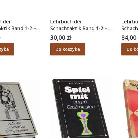
h der
Lehrbuch der
Lehrbu
ktik Band 1-2 –
Schachtaktik Band 1-2 –
Schach
w
A. Kotow
Alekse
ł
30,00 zł
84,00 
Cena
Cena
zyka
Do koszyka
Do k