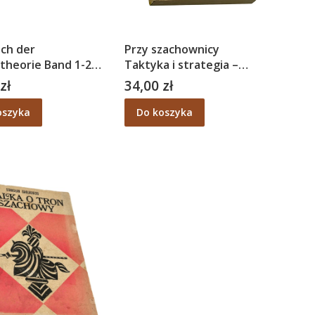
ch der
Przy szachownicy
theorie Band 1-2 -
Taktyka i strategia –
i Suetin
Tadeusz Czarnecki
zł
34,00 zł
Cena
oszyka
Do koszyka