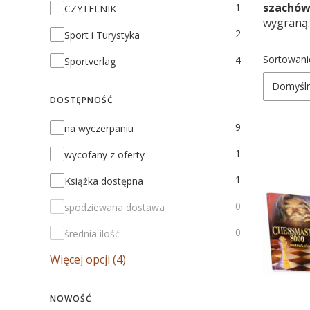
Marka
szachó
1
CZYTELNIK
wygraną.
2
Sport i Turystyka
Lista
Sortowani
4
Sportverlag
Domyśl
DOSTĘPNOŚĆ
Dostępność
9
na wyczerpaniu
1
wycofany z oferty
1
Książka dostępna
0
spodziewana dostawa
0
średnia ilość
Więcej opcji (4)
NOWOŚĆ