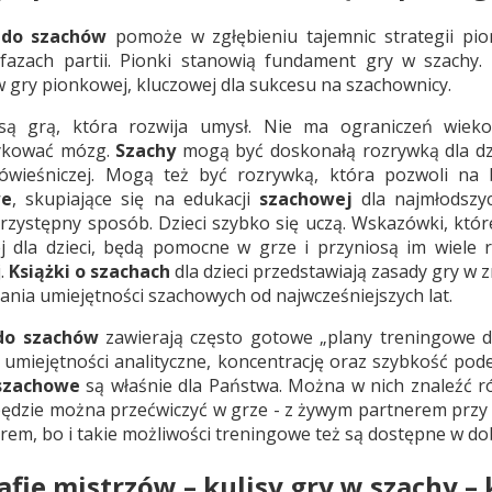
 do szachów
pomoże w zgłębieniu tajemnic strategii pio
fazach partii. Pionki stanowią fundament gry w szachy.
 gry pionkowej, kluczowej dla sukcesu na szachownicy.
ą grą, która rozwija umysł. Nie ma ograniczeń wiek
ykować mózg.
Szachy
mogą być doskonałą rozrywką dla dz
ówieśniczej. Mogą też być rozrywką, która pozwoli na 
we
, skupiające się na edukacji
szachowej
dla najmłodszy
rzystępny sposób. Dzieci szybko się uczą. Wskazówki, któ
j dla dzieci, będą pomocne w grze i przyniosą im wiele 
.
Książki o szachach
dla dzieci przedstawiają zasady gry w 
jania umiejętności szachowych od najwcześniejszych lat.
 do szachów
zawierają często gotowe „plany treningowe dl
ą umiejętności analityczne, koncentrację oraz szybkość pode
 szachowe
są właśnie dla Państwa. Można w nich znaleźć 
będzie można przećwiczyć w grze - z żywym partnerem przy j
em, bo i takie możliwości treningowe też są dostępne w dob
afie mistrzów – kulisy gry w szachy – 