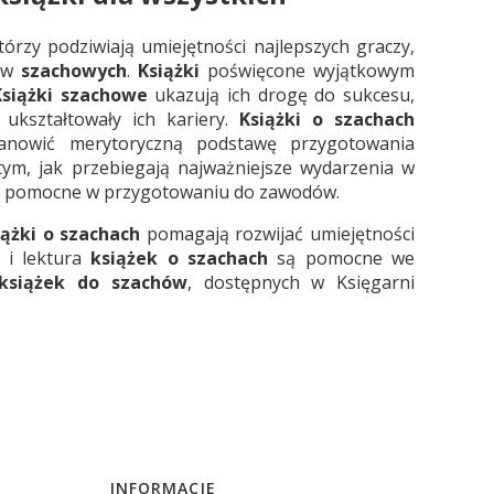
órzy podziwiają umiejętności najlepszych graczy,
zów
szachowych
.
Książki
poświęcone wyjątkowym
Książki szachowe
ukazują ich drogę do sukcesu,
 ukształtowały ich kariery.
Książki o szachach
stanowić merytoryczną podstawę przygotowania
 tym, jak przebiegają najważniejsze wydarzenia w
być pomocne w przygotowaniu do zawodów.
ążki o szachach
pomagają rozwijać umiejętności
i lektura
książek o szachach
są pomocne we
książek do szachów
, dostępnych w Księgarni
INFORMACJE