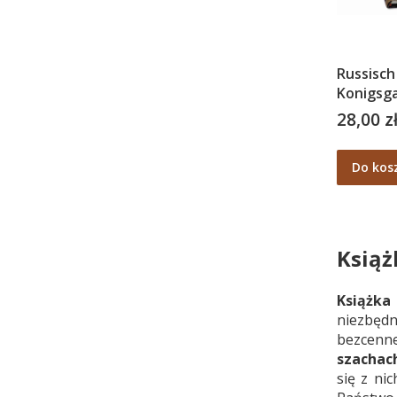
Russisch
Konigsga
Modern
28,00 z
Cena
Eroffnun
Do kos
Książ
Książka
niezbęd
bezcenne
szachac
się z ni