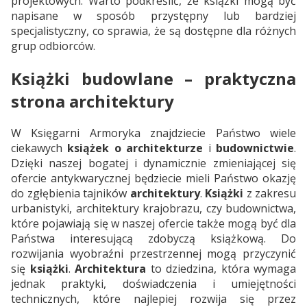
projektowych. Warto podkreślić, że książki mogą być
napisane w sposób przystępny lub bardziej
specjalistyczny, co sprawia, że są dostępne dla różnych
grup odbiorców.
Książki budowlane – praktyczna
strona architektury
W Księgarni Armoryka znajdziecie Państwo wiele
ciekawych
książek o architekturze
i
budownictwie
.
Dzięki naszej bogatej i dynamicznie zmieniającej się
ofercie antykwarycznej będziecie mieli Państwo okazję
do zgłębienia tajników
architektury
.
Książki
z zakresu
urbanistyki, architektury krajobrazu, czy budownictwa,
które pojawiają się w naszej ofercie także mogą być dla
Państwa interesującą zdobyczą książkową. Do
rozwijania wyobraźni przestrzennej mogą przyczynić
się
książki
.
Architektura
to dziedzina, która wymaga
jednak praktyki, doświadczenia i umiejętności
technicznych, które najlepiej rozwija się przez