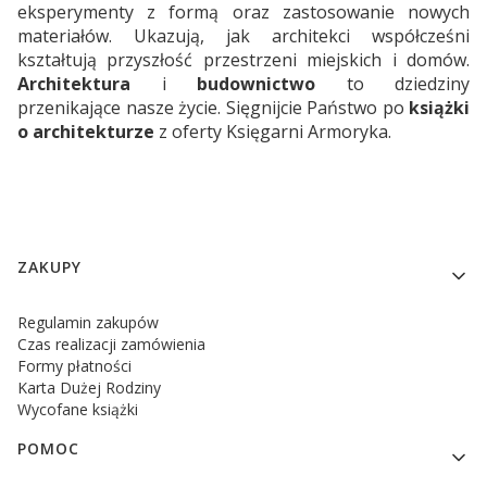
eksperymenty z formą oraz zastosowanie nowych
materiałów. Ukazują, jak architekci współcześni
kształtują przyszłość przestrzeni miejskich i domów.
Architektura
i
budownictwo
to dziedziny
przenikające nasze życie. Sięgnijcie Państwo po
książki
o architekturze
z oferty Księgarni Armoryka.
Linki w stopce
ZAKUPY
Regulamin zakupów
Czas realizacji zamówienia
Formy płatności
Karta Dużej Rodziny
Wycofane książki
POMOC