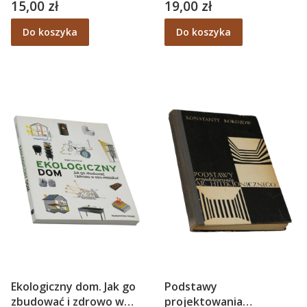
15,00 zł
19,00 zł
Cena
Cena
Do koszyka
Do koszyka
Ekologiczny dom. Jak go
Podstawy
zbudować i zdrowo w
projektowania