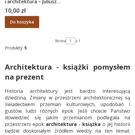
i architektura – Juliusz
Goryński OMEGA 45
10,00 zł
Cena
Do koszyka
Strona
z 1
Produkty:
5
Architektura - książki pomysłem
na prezent
Historia architektury jest bardzo interesującą
dziedziną. Zmiany w przestrzeni architektonicznej są
świadectwem przemian kulturowych, upodobań i
gustów ludzi różnych epok. Jeśli chcecie Państwo
dowiedzieć się jakim przemianom podlegała na
przestrzeni epok
architektura - książka
o jej historii
będzie doskonałym źródłem wiedzy na ten temat.