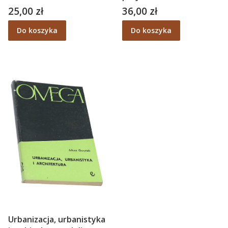
nim mieszkać – Sergi
architektonicznego –
25,00 zł
36,00 zł
Cena
Cena
Costa Duran
Konstanty Kokozow
Do koszyka
Do koszyka
Urbanizacja, urbanistyka