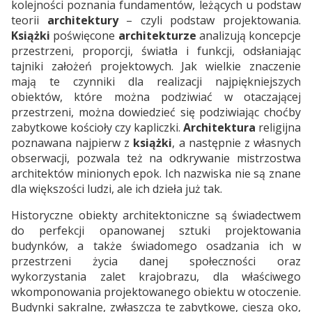
kolejności poznania fundamentów, leżących u podstaw
teorii
architektury
– czyli podstaw projektowania.
Książki
poświęcone
architekturze
analizują koncepcje
przestrzeni, proporcji, światła i funkcji, odsłaniając
tajniki założeń projektowych. Jak wielkie znaczenie
mają te czynniki dla realizacji najpiękniejszych
obiektów, które można podziwiać w otaczającej
przestrzeni, można dowiedzieć się podziwiając choćby
zabytkowe kościoły czy kapliczki.
Architektura
religijna
poznawana najpierw z
książki
, a następnie z własnych
obserwacji, pozwala też na odkrywanie mistrzostwa
architektów minionych epok. Ich nazwiska nie są znane
dla większości ludzi, ale ich dzieła już tak.
Historyczne obiekty architektoniczne są świadectwem
do perfekcji opanowanej sztuki projektowania
budynków, a także świadomego osadzania ich w
przestrzeni życia danej społeczności oraz
wykorzystania zalet krajobrazu, dla właściwego
wkomponowania projektowanego obiektu w otoczenie.
Budynki sakralne, zwłaszcza te zabytkowe, cieszą oko,