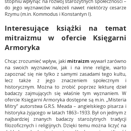
stopniu wpłynąć na rozwój starożytnych społeczności –
do jego wyznawców należeli nawet niektórzy cesarze
Rzymu (m.in. Kommodus i Konstantyn I).
Interesujące książki na temat
mitraizmu w ofercie Księgarni
Armoryka
Chcąc zrozumieć wpływ, jaki
mitraizm
wywarł zarówno
na swoich wyznawców, jak i na inne religie, warto
zapoznać się nie tylko z samymi zasadami tego kultu,
lecz także z jego znaczeniem społecznym i
historycznym. Można to zrobić poprzez lekturę dzieł
badaczy zajmujących się właśnie tym wyznaniem. W
ofercie Księgarni Armoryka dostępne są m.in. „Misteria
Mitry” autorstwa G.R.S. Meada – angielskiego pisarza i
historyka żyjącego w latach 1863–1933. Był on jednym z
najbardziej znanych badaczy starożytnych tradycji
filozoficznych i religijnych. Dzięki temu można liczyć na