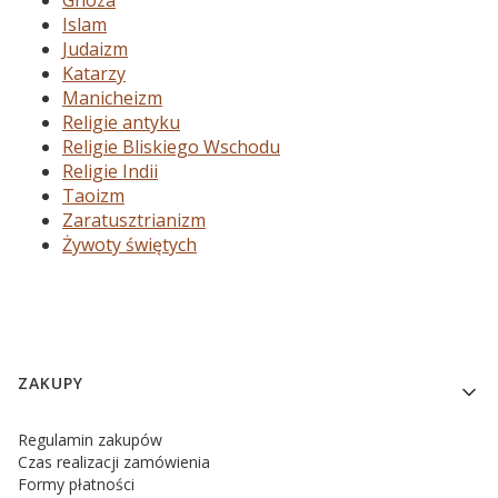
Gnoza
Islam
Judaizm
Katarzy
Manicheizm
Religie antyku
Religie Bliskiego Wschodu
Religie Indii
Taoizm
Zaratusztrianizm
Żywoty świętych
Linki w stopce
ZAKUPY
Regulamin zakupów
Czas realizacji zamówienia
Formy płatności