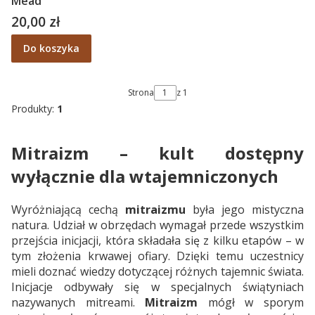
Mead
20,00 zł
Cena
Do koszyka
Strona
z 1
Produkty:
1
Mitraizm – kult dostępny
wyłącznie dla wtajemniczonych
Wyróżniającą cechą
mitraizmu
była jego mistyczna
natura. Udział w obrzędach wymagał przede wszystkim
przejścia inicjacji, która składała się z kilku etapów – w
tym złożenia krwawej ofiary. Dzięki temu uczestnicy
mieli doznać wiedzy dotyczącej różnych tajemnic świata.
Inicjacje odbywały się w specjalnych świątyniach
nazywanych mitreami.
Mitraizm
mógł w sporym