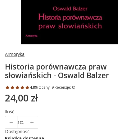
Armoryka
Historia porównawcza praw
słowiańskich - Oswald Balzer
4.89
(Oceny: 9 Recenzje: 0)
24,00 zł
Cena
Ilość
szt.
Dostępność:
Książka dostępna