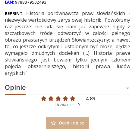
EAN:
9788379502493
Historia porównawcza praw słowiańskich -
REPRINT
.
niezwykle wartościowy zarys owej historii: „Powtórzmy
raz jeszcze: nie uda się nam już zapewne nigdy z
szczątkowych źródeł odtworzyć w całości pełnego
obrazu prastarych urządzeń Słowiańszczyzny; a nawet
to, co jeszcze odkrytym i ustalonym być może, będzie
wymagało żmudnych dociekań (…) Historia prawa
słowiańskiego jest bowiem tylko jednym członem
pojęcia obszerniejszego, historii prawa ludów
aryjskich.”
Opinie
4.89
Liczba ocen: 9
Oceń i opisz