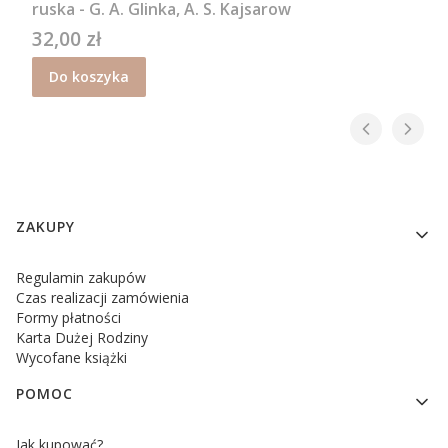
ruska - G. A. Glinka, A. S. Kajsarow
32,00 zł
Cena
Do koszyka
Linki w stopce
ZAKUPY
Regulamin zakupów
Czas realizacji zamówienia
Formy płatności
Karta Dużej Rodziny
Wycofane książki
POMOC
Jak kupować?