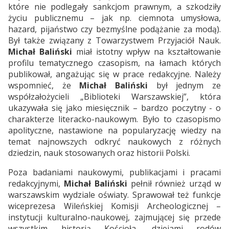
które nie podlegały sankcjom prawnym, a szkodziły
życiu publicznemu – jak np. ciemnota umysłowa,
hazard, pijaństwo czy bezmyślne podążanie za modą).
Był także związany z Towarzystwem Przyjaciół Nauk.
Michał Baliński
miał istotny wpływ na kształtowanie
profilu tematycznego czasopism, na łamach których
publikował, angażując się w prace redakcyjne. Należy
wspomnieć, że
Michał Baliński
był jednym ze
współzałożycieli „Biblioteki Warszawskiej”, która
ukazywała się jako miesięcznik – bardzo poczytny - o
charakterze literacko-naukowym. Było to czasopismo
apolityczne, nastawione na popularyzację wiedzy na
temat najnowszych odkryć naukowych z różnych
dziedzin, nauk stosowanych oraz historii Polski.
Poza badaniami naukowymi, publikacjami i pracami
redakcyjnymi,
Michał Baliński
pełnił również urząd w
warszawskim wydziale oświaty. Sprawował też funkcje
wiceprezesa Wileńskiej Komisji Archeologicznej –
instytucji kulturalno-naukowej, zajmującej się przede
wszystkim historią Kościoła, dziejami rodów