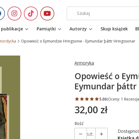
 publikacje
Pamiątki
Autorzy
Skup książek
B
 nordycka
Opowieść o Eymundzie Hringsonie - Eymundar þáttr Hringssonar
Armoryka
Opowieść o Eymu
Eymundar þáttr 
5.00
(Oceny: 1 Recenzje
32,00 zł
Cena
Ilość
Dostępnoś
szt.
Książka 