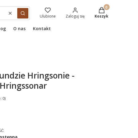
Produkty w koszyku
Wyczyść
Szukaj
Ulubione
Zaloguj się
Koszyk
log
O nas
Kontakt
ndzie Hringsonie -
Hringssonar
: 0)
ć:
dostępna