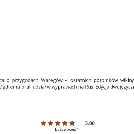
ąca o przygodach Waregów – ostatnich potomków wikin
 Mądremu brali udział w wyprawach na Ruś. Edycja dwujęzyczn
5.00
Liczba ocen: 1