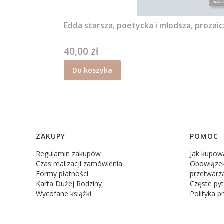
Edda starsza, poetycka i młodsza, prozaic
40,00 zł
Cena
Do koszyka
Linki w stopce
ZAKUPY
POMOC
Regulamin zakupów
Jak kupow
Czas realizacji zamówienia
Obowiązek
Formy płatności
przetwarz
Karta Dużej Rodziny
Częste pyt
Wycofane książki
Polityka p