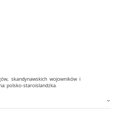
gów, skandynawskich wojowników i
a: polsko-staroislandzka.