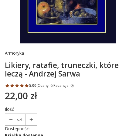
Armoryka
Likiery, ratafie, truneczki, które
leczą - Andrzej Sarwa
5.00
(Oceny: 6 Recenzje: 0)
22,00 zł
Cena
Ilość
szt.
Dostępność:
Książka dostępna