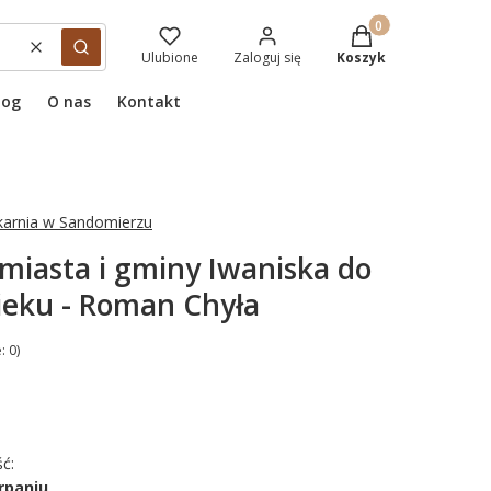
Produkty w koszyku
Wyczyść
Szukaj
Ulubione
Zaloguj się
Koszyk
log
O nas
Kontakt
karnia w Sandomierzu
 miasta i gminy Iwaniska do
ieku - Roman Chyła
: 0)
ć:
rpaniu