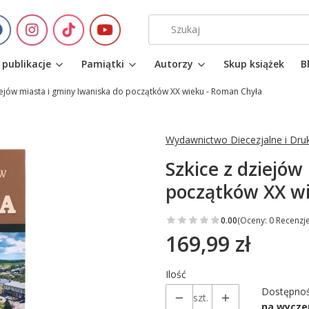
 publikacje
Pamiątki
Autorzy
Skup książek
B
iejów miasta i gminy Iwaniska do początków XX wieku - Roman Chyła
Wydawnictwo Diecezjalne i Dru
Szkice z dziejów
początków XX w
0.00
(Oceny: 0 Recenzje
169,99 zł
Cena
Ilość
Dostępnoś
szt.
na wycze