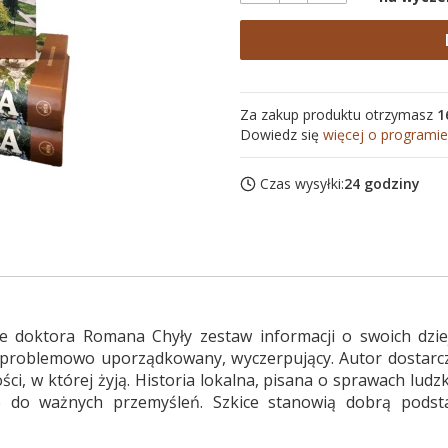
Za zakup produktu otrzymasz
1
Dowiedz się
więcej o programie
Czas wysyłki:
24 godziny
ce doktora Romana Chyły zestaw informacji o swoich dziej
i problemowo uporządkowany, wyczerpujący. Autor dostarcza
ci, w której żyją. Historia lokalna, pisana o sprawach ludzki
uje do ważnych przemyśleń. Szkice stanowią dobrą pod