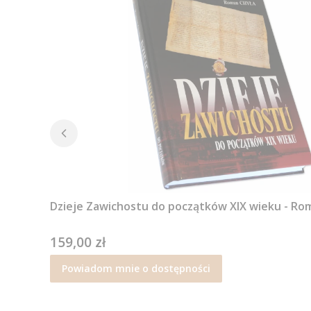
Dzieje Zawichostu do początków XIX wieku - Ro
159,00 zł
Cena
Powiadom mnie o dostępności