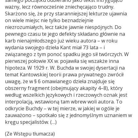
samego początku odbierano jako tekst intrygująco
ważny, lecz równocześnie zniechęcająco trudny.
Skarżono się, że przy staranniejszej lekturze ujawnia
on wiele miejsc nie tylko beznadziejnie
niezrozumiałych, lecz także jawnie niespójnych. Do
pewnego czasu te jego defekty składano głównie na
karb nienajmłodszego już wieku autora – w roku
wydania swojego dzieła Kant miał 73 lata – i
związanego z tym ponoć spadku jego sił twórczych. W
pierwszej połowie XX w. pojawiła się wszakże inna
hipoteza. W 1929 r. W. Buchda w swojej dysertacji na
temat Kantowskiej teorii prawa prywatnego zwrócił
uwagę, że w § 6 omawianego dzieła znajduje się
obszerny fragment (obejmujący akapity 4–8), który
według wszelkich językowych i rzeczowych oznak jest
interpolacją, wstawioną tam wbrew woli autora. To
odkrycie Buchdy – w tej mierze, w jakiej w ogóle je
zauważono – spotkało się z jednomyślnym uznaniem w
kręgu specjalistów. (…)
(Ze Wstępu tłumacza)