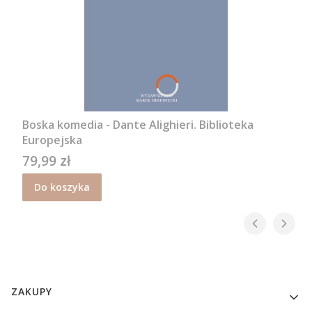
Boska komedia - Dante Alighieri. Biblioteka
Europejska
79,99 zł
Cena
Do koszyka
Linki w stopce
ZAKUPY