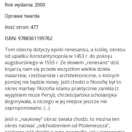
Rok wydania: 2000
Oprawa: twarda
Ilość stron: 477
ISBN: 9788361199762
Tom obecny dotyczy epoki renesansu, a ściślej, okresu
od upadku Konstantynopola w 1453 r. do pokoju
augsburskiego w 1555 r. Ze słowem „renesans” dziś
kojarzą nam się przede wszystkim wielkie dzieła
malarskie, rzeźbiarskie i architektoniczne, o których
poniżej nie będzie mowy. Jeśli chodzi o filozofię był to
okres martwy: filozofia islamu praktycznie zanikła (z
wyjątkiem może Persji), chrześcijańska scholastyka
dogorywała, a niczego w jej miejsce jeszcze nie
zaproponowano. (…)
Jeśli o „naukowy” obraz świata chodzi, to można ten
okres nazwać „odchodzeniem od Ptolemeusza”,