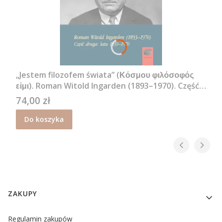
„Jestem filozofem świata” (Κόσμου φιλόσοφός
εἰμι). Roman Witold Ingarden (1893–1970). Część
druga: lata 1939–1970 - R. Kuliniak, M. Pandura
74,00 zł
Cena
Do koszyka
Linki w stopce
ZAKUPY
Regulamin zakupów