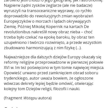
zarówno jeśli chodzi o jego geografię, jak i astronomię.
Najpierw żądni zysków żeglarze (ale nie badacze)
wyruszyli na transoceaniczne wyprawy, co rychło
doprowadziło do rewolucyjnych zmian wyobrażeń
Europejczyków o morzach i lądach okrywających
Ziemię. Później Mikołaj Kopernik na kartach De
revolutionibus nakreślił nowy obraz nieba – choć
trzeba było czekać na epokę baroku, by obraz ten
uzupełniono i twórczo rozwinięto, a przede wszystkim
zbudowano harmonizującą z nim fizykę (…).
Najważniejsze dla dalszych dziejów Europy okazały się
reformy religijne przeprowadzone w pierwszej połowie
XVI w. Im też poświęcono w tym tomie najwięcej miejsca.
Opowieść urwano przed zamknięciem obrad soboru
trydenckiego, autor uważa bowiem, że ogłoszone
wówczas dekrety lepiej będzie omówić, otwierając
kolejny tom Dziejów religii, filozofii i nauki.
(fragment
Wstępu
autora)