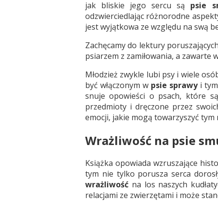
jak bliskie jego sercu są
psie s
odzwierciedlając różnorodne aspekt
jest wyjątkowa ze względu na swą 
Zachęcamy do lektury poruszających
psiarzem z zamiłowania, a zawarte w
Młodzież zwykle lubi psy i wiele os
być włączonym w
psie sprawy
i tym
snuje opowieści o psach, które są
przedmioty i dręczone przez swoich
emocji, jakie mogą towarzyszyć tym
Wrażliwość na psie sm
Książka opowiada wzruszające hist
tym nie tylko porusza serca doros
wrażliwość
na los naszych kudłaty
relacjami ze zwierzętami i może sta