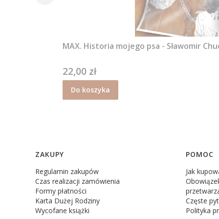
MAX. Historia mojego psa - Sławomir Chu
22,00 zł
Cena
Do koszyka
Linki w stopce
ZAKUPY
POMOC
Regulamin zakupów
Jak kupow
Czas realizacji zamówienia
Obowiązek
Formy płatności
przetwarz
Karta Dużej Rodziny
Częste pyt
Wycofane książki
Polityka p