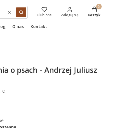
Produkty w koszyku
Wyczyść
Szukaj
Ulubione
Zaloguj się
Koszyk
log
O nas
Kontakt
a o psach - Andrzej Juliusz
: 0)
ć:
dostępna