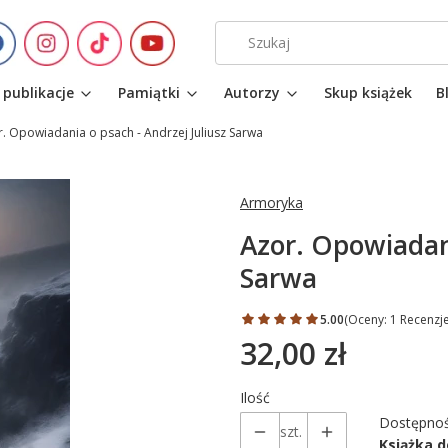
 publikacje
Pamiątki
Autorzy
Skup książek
B
. Opowiadania o psach - Andrzej Juliusz Sarwa
Armoryka
Azor. Opowiadani
Sarwa
5.00
(Oceny: 1 Recenzje
32,00 zł
Cena
Ilość
Dostępnoś
szt.
Książka 