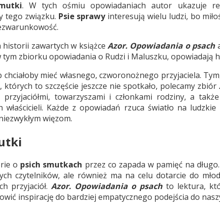
mutki
. W tych ośmiu opowiadaniach autor ukazuje re
y tego związku.
Psie sprawy
interesują wielu ludzi, bo miło
bezwarunkowość.
 historii zawartych w książce
Azor. Opowiadania o psach
a
 tym zbiorku opowiadania o Rudzi i Maluszku, opowiadają his
ób chciałoby mieć własnego, czworonożnego przyjaciela. Tym, 
, których to szczęście jeszcze nie spotkało, polecamy zbiór
 przyjaciółmi, towarzyszami i członkami rodziny, a także
 właścicieli. Każde z opowiadań rzuca światło na ludzkie
 niezwykłym więzom.
utki
orie o
psich smutkach
przez co zapada w pamięć na długo. 
łych czytelników, ale również ma na celu dotarcie do mło
ch przyjaciół.
Azor. Opowiadania o psach
to lektura, kt
nowić inspirację do bardziej empatycznego podejścia do na