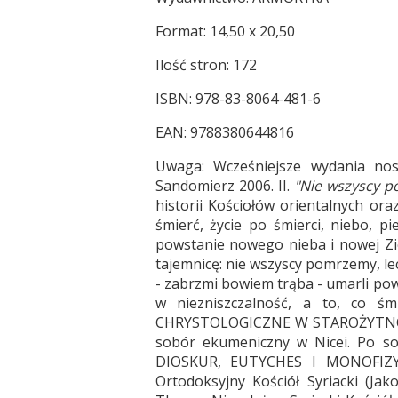
Format: 14,50 x 20,50
Ilość stron: 172
ISBN: 978-83-8064-481-6
EAN: 9788380644816
Uwaga: Wcześniejsze wydania nosi
Sandomierz 2006. II.
"Nie wszyscy po
historii Kościołów orientalnych or
śmierć, życie po śmierci, niebo, pi
powstanie nowego nieba i nowej Zi
tajemnicę: nie wszyscy pomrzemy, l
- zabrzmi bowiem trąba - umarli pow
w niezniszczalność, a to, co śm
CHRYSTOLOGICZNE W STAROŻYTNOŚCI. 
sobór ekumeniczny w Nicei. Po so
DIOSKUR, EUTYCHES I MONOFIZYT
Ortodoksyjny Kościół Syriacki (Jako