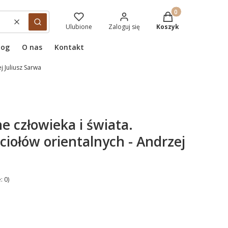
Produkty w koszyku
Wyczyść
Szukaj
Ulubione
Zaloguj się
Koszyk
log
O nas
Kontakt
j Juliusz Sarwa
e człowieka i świata.
ciołów orientalnych - Andrzej
: 0)