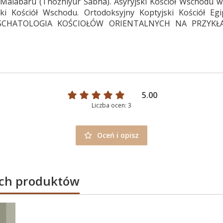
 Malabaru (Thozhiyur Sabha). Asyryjski Kościół Wschodu w 
ski Kościół Wschodu. Ortodoksyjny Koptyjski Kościół Egi
ki. ESCHATOLOGIA KOŚCIOŁÓW ORIENTALNYCH NA PRZYKŁA
5.00
Liczba ocen: 3
Oceń i opisz
ych produktów