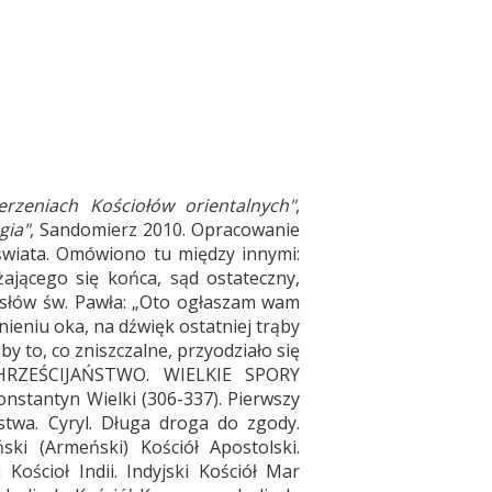
rzeniach Kościołów orientalnych"
,
gia"
, Sandomierz 2010. Opracowanie
 świata. Omówiono tu między innymi:
iżającego się końca, sąd ostateczny,
 słów św. Pawła: „Oto ogłaszam wam
eniu oka, na dźwięk ostatniej trąby
 to, co zniszczalne, przyodziało się
: CHRZEŚCIJAŃSTWO. WIELKIE SPORY
stantyn Wielki (306-337). Pierwszy
twa. Cyryl. Długa droga do zgody.
(Armeński) Kościół Apostolski.
 Kościoł Indii. Indyjski Kościół Mar