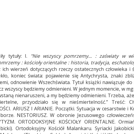
ły tytuły: I.
"Nie wszyscy pomrzemy... : zaświaty w wie
mrzemy : kościoły orientalne : historia, tradycja, eschatolo
az ich wierzeń dotyczących rzeczy ostatecznych człowieka i
ekło, koniec świata: pojawienie się Antychrysta, znaki zbl
emi, odnowienie Wszechświata. Tytuł książki nawiązuje do
ecz wszyscy będziemy odmienieni. W jednym momencie, w mgni
staną nienaruszeni, a my będziemy odmienieni. Trzeba, ażeby
iertelne, przyodziało się w nieśmiertelność.” Treść
ARIUSZ I ARIANIE. Początki. Sytuacja w cesarstwie i Kon
borze. NESTORIUSZ. W obronie Jezusowego człowieczeńs
YZM. ORTODOKSYJNE KOŚCIOŁY ORIENTALNE. Ormiański 
bicki). Ortodoksyjny Kościół Malankaru. Syriacki Jakobicki