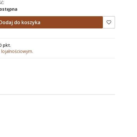
ć:
dostępna
Dodaj do koszyka
0 pkt
.
 lojalnościowym.