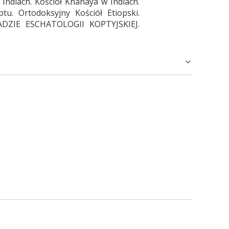
Indiach. Kościół Knanaya w Indiach.
ptu. Ortodoksyjny Kościół Etiopski.
DZIE ESCHATOLOGII KOPTYJSKIEJ.