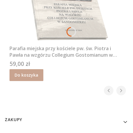
Parafia miejska przy kościele pw. św. Piotra i
Pawła na wzgórzu Collegium Gostomianum w
Sandomierzu - Feliks Kiryk, Roman Chyła
59,00 zł
Cena
Do koszyka
Linki w stopce
ZAKUPY