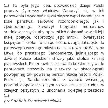
(…) To była Jego idea, opowiedzieć dzieje Polski
poprzez życiorysy władców. Zanurzyć się w ich
panowania i wydobyć najważniejsze wątki decydujące o
losie państwa, zarówno rozdrobnionego, jak i
zjednoczonego. Stworzył biografie monarchów
średniowiecznych, aby opisami ich dokonań w wielkiej i
małej polityce, rozproszyć jego mroki. Towarzysząc
książętom i królom w ich podróżach, zaglądał często do
pierwszego ważnego miasta na szlaku wzdłuż Wisły na
Litwę, do prastarego Sandomierza, jaśniejącego w
dawnej Polsce blaskiem chwały jako stolica książąt
piastowskich. Pieczołowicie i ze swadą kreślone sylwetki
panujących pozwoliły na pierwszą w historiografii
powojennej tak poważną personifikację historii Polski.
Poczet (…) Sandomierzanina z wyboru własnego,
powstał z opowieści o tym co wielkie, ale i trudne, w
dziejach ojczystych. Z ukochania odległej przeszłości
(…).
prof. dr hab. Franciszek Leśniak