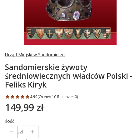
Urząd Miejski w Sandomierzu
Sandomierskie żywoty
średniowiecznych władców Polski -
Feliks Kiryk
4.90
(Oceny: 10 Recenzje: 0)
149,99 zł
Cena
Ilość
szt.