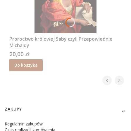
Proroctwo królowej Saby czyli Przepowiednie
Michaldy
20,00 zł
Cena
Do koszyka
Linki w stopce
ZAKUPY
Regulamin zakupów
Czas realizacji zamówienia