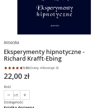
Armoryka
Eksperymenty hipnotyczne -
Richard Krafft-Ebing
5.00
(Oceny: 4 Recenzje: 0)
22,00 zł
Cena
Ilość
szt.
Dostępność:
Książka dostępna