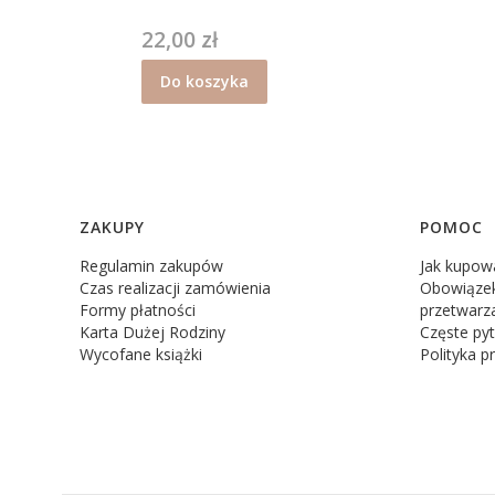
22,00 zł
Cena
Do koszyka
Linki w stopce
ZAKUPY
POMOC
Regulamin zakupów
Jak kupow
Czas realizacji zamówienia
Obowiązek
Formy płatności
przetwarz
Karta Dużej Rodziny
Częste pyt
Wycofane książki
Polityka p