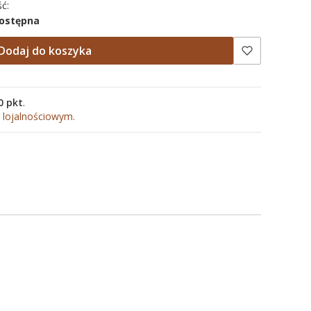
ć:
dostępna
Dodaj do koszyka
0 pkt
.
 lojalnościowym.