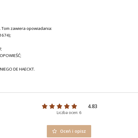
. Tom zawiera opowiadania:
1674);
;
 OPOWIEŚĆ;
ONIEGO DE HAECKT.
4.83
Liczba ocen: 6
Oceń i opisz