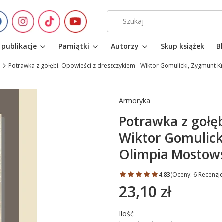
 publikacje
Pamiątki
Autorzy
Skup książek
B
m
Potrawka z gołębi. Opowieści z dreszczykiem - Wiktor Gomulicki, Zygmunt K
Armoryka
Potrawka z gołęb
Wiktor Gomulick
Olimpia Mostows
4.83
(Oceny: 6 Recenzje
23,10 zł
Cena
Ilość