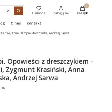
Produkty w koszyku
Wyczyść
Szukaj
Ulubione
Zaloguj się
Koszyk
log
O nas
Kontakt
rasiński, Anna Olimpia Mostowska, Andrzej Sarwa
i. Opowieści z dreszczykiem -
i, Zygmunt Krasiński, Anna
ka, Andrzej Sarwa
: 0)