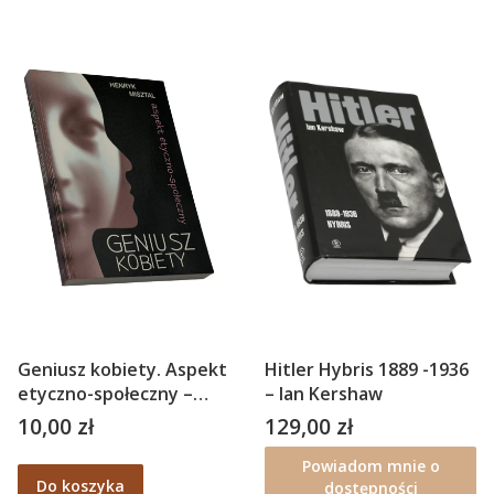
Geniusz kobiety. Aspekt
Hitler Hybris 1889 -1936
etyczno-społeczny –
– Ian Kershaw
Henryk Misztal
10,00 zł
129,00 zł
Cena
Cena
Powiadom mnie o
Do koszyka
dostępności