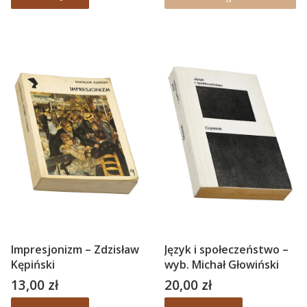
Impresjonizm – Zdzisław
Język i społeczeństwo –
Kępiński
wyb. Michał Głowiński
13,00 zł
20,00 zł
Cena
Cena