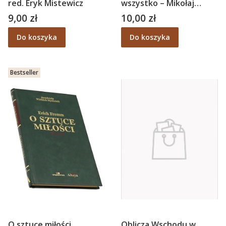
red. Eryk Mistewicz
wszystko – Mikołaj
Kozakiewicz
9,00 zł
10,00 zł
Cena
Cena
Do koszyka
Do koszyka
Bestseller
O sztuce miłości.
Oblicza Wschodu w