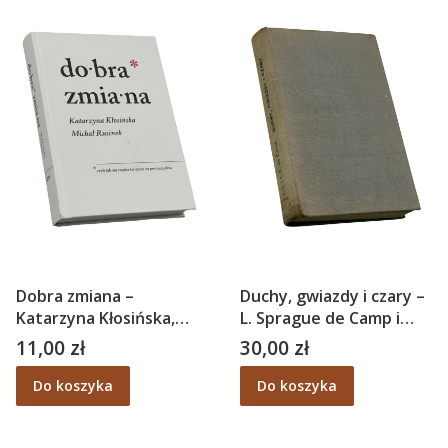
Dobra zmiana –
Duchy, gwiazdy i czary –
Katarzyna Kłosińska,
L. Sprague de Camp i
Michał Rusinek
Catherine C. de Camp
11,00 zł
30,00 zł
Cena
Cena
Do koszyka
Do koszyka