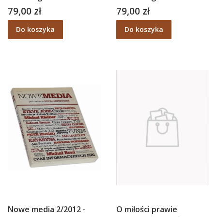
ALBUM
79,00 zł
79,00 zł
Cena
Cena
Do koszyka
Do koszyka
Nowe media 2/2012 -
O miłości prawie