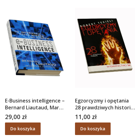
E-Business intelligence –
Egzorcyzmy i opętania
Bernard Liautaud, Mark
28 prawdziwych historii
Hammond
– Robert Tekieli
29,00 zł
11,00 zł
Cena
Cena
Do koszyka
Do koszyka