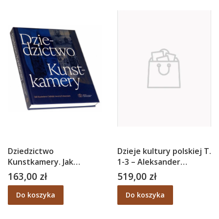
Dziedzictwo
Dzieje kultury polskiej T.
Kunstkamery. Jak
1-3 – Aleksander
Kazimierz Osiński
Bruckner
163,00 zł
519,00 zł
Cena
Cena
tworzył muzeum
Do koszyka
Do koszyka