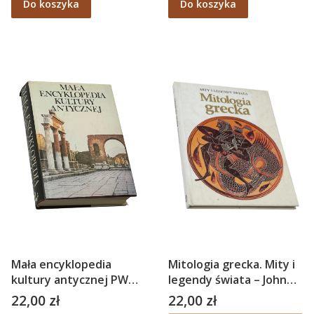
Do koszyka
Do koszyka
Mała encyklopedia
Mitologia grecka. Mity i
kultury antycznej PWN –
legendy świata – John
red. Zdzisław Piszczek
Pinsent
22,00 zł
22,00 zł
Cena
Cena