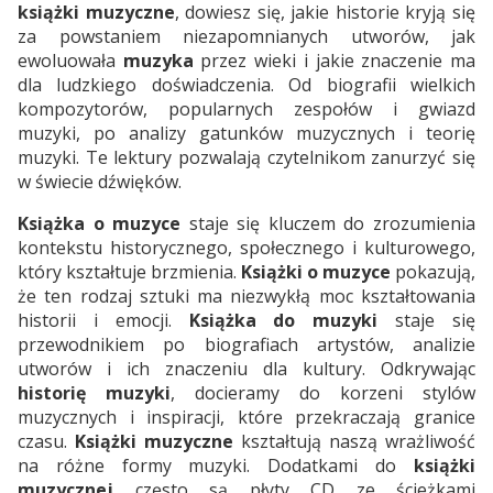
książki muzyczne
, dowiesz się, jakie historie kryją się
za powstaniem niezapomnianych utworów, jak
ewoluowała
muzyka
przez wieki i jakie znaczenie ma
dla ludzkiego doświadczenia. Od biografii wielkich
kompozytorów, popularnych zespołów i gwiazd
muzyki, po analizy gatunków muzycznych i teorię
muzyki. Te lektury pozwalają czytelnikom zanurzyć się
w świecie dźwięków.
Książka o muzyce
staje się kluczem do zrozumienia
kontekstu historycznego, społecznego i kulturowego,
który kształtuje brzmienia.
Książki o muzyce
pokazują,
że ten rodzaj sztuki ma niezwykłą moc kształtowania
historii i emocji.
Książka do muzyki
staje się
przewodnikiem po biografiach artystów, analizie
utworów i ich znaczeniu dla kultury. Odkrywając
historię muzyki
, docieramy do korzeni stylów
muzycznych i inspiracji, które przekraczają granice
czasu.
Książki muzyczne
kształtują naszą wrażliwość
na różne formy muzyki. Dodatkami do
książki
muzycznej
często są płyty CD ze ścieżkami