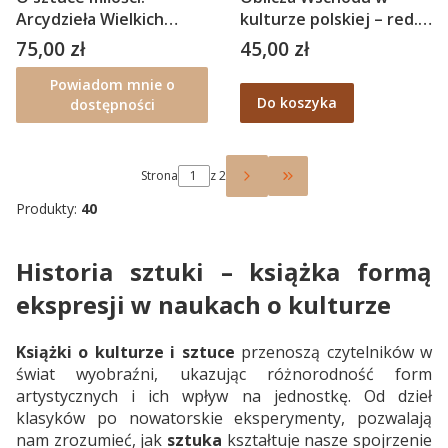
Arcydzieła Wielkich
kulturze polskiej – red.
Myślicieli – Erich Fromm
Grzegorz Kotlarski,
75,00 zł
45,00 zł
Cena
Cena
Marek Figura
Powiadom mnie o
Do koszyka
dostępności
Strona
z 2
Przejdź do ostatniej s
Produkty:
40
Historia sztuki – książka formą
ekspresji w naukach o kulturze
Książki o kulturze i sztuce
przenoszą czytelników w
świat wyobraźni, ukazując różnorodność form
artystycznych i ich wpływ na jednostkę. Od dzieł
klasyków po nowatorskie eksperymenty, pozwalają
nam zrozumieć, jak
sztuka
kształtuje nasze spojrzenie