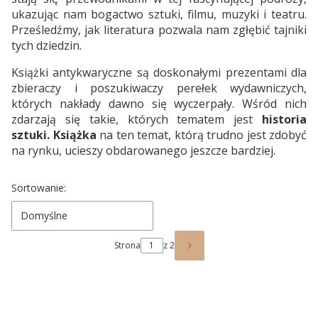
ukazując nam bogactwo sztuki, filmu, muzyki i teatru.
Prześledźmy, jak literatura pozwala nam zgłębić tajniki
tych dziedzin.
Książki antykwaryczne są doskonałymi prezentami dla
zbieraczy i poszukiwaczy perełek wydawniczych,
których nakłady dawno się wyczerpały. Wśród nich
zdarzają się takie, których tematem jest
historia
sztuki. Książka
na ten temat, którą trudno jest zdobyć
na rynku, ucieszy obdarowanego jeszcze bardziej.
Lista produktów
Sortowanie:
Domyślne
Strona
z 2
Następne produkty