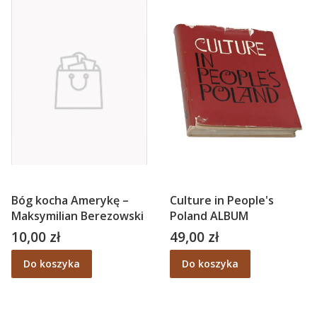
Bóg kocha Amerykę –
Culture in People's
Maksymilian Berezowski
Poland ALBUM
10,00 zł
49,00 zł
Cena
Cena
Do koszyka
Do koszyka