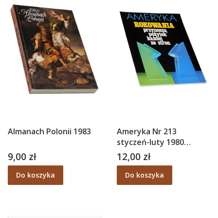
Almanach Polonii 1983
Ameryka Nr 213
styczeń-luty 1980
dwumiesięcznik
9,00 zł
12,00 zł
Cena
Cena
Rokowania przyniosą
pożytek każdej ze stron
Do koszyka
Do koszyka