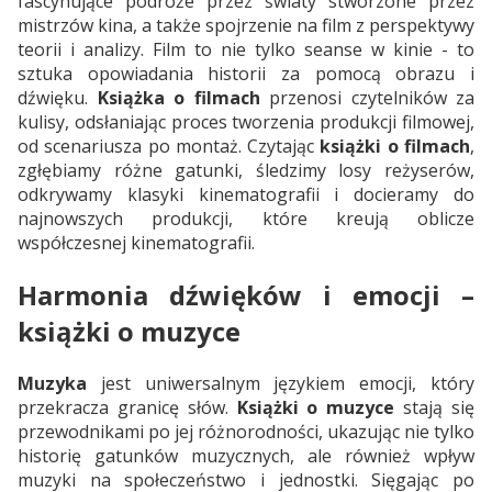
fascynujące podróże przez światy stworzone przez
mistrzów kina, a także spojrzenie na film z perspektywy
teorii i analizy. Film to nie tylko seanse w kinie - to
sztuka opowiadania historii za pomocą obrazu i
dźwięku.
Książka o filmach
przenosi czytelników za
kulisy, odsłaniając proces tworzenia produkcji filmowej,
od scenariusza po montaż. Czytając
książki o filmach
,
zgłębiamy różne gatunki, śledzimy losy reżyserów,
odkrywamy klasyki kinematografii i docieramy do
najnowszych produkcji, które kreują oblicze
współczesnej kinematografii.
Harmonia dźwięków i emocji –
książki o muzyce
Muzyka
jest uniwersalnym językiem emocji, który
przekracza granicę słów.
Książki o muzyce
stają się
przewodnikami po jej różnorodności, ukazując nie tylko
historię gatunków muzycznych, ale również wpływ
muzyki na społeczeństwo i jednostki. Sięgając po