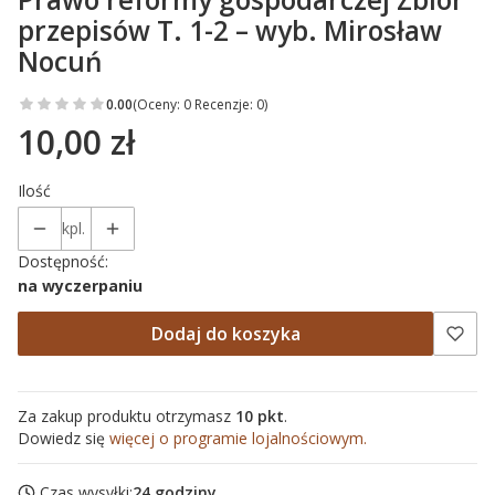
przepisów T. 1-2 – wyb. Mirosław
Nocuń
0.00
(Oceny: 0 Recenzje: 0)
10,00 zł
Cena
Ilość
kpl.
Dostępność:
na wyczerpaniu
Dodaj do koszyka
Za zakup produktu otrzymasz
10 pkt
.
Dowiedz się
więcej o programie lojalnościowym.
Czas wysyłki:
24 godziny