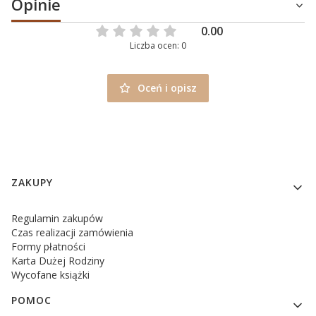
Opinie
0.00
Liczba ocen: 0
Oceń i opisz
Linki w stopce
ZAKUPY
Regulamin zakupów
Czas realizacji zamówienia
Formy płatności
Karta Dużej Rodziny
Wycofane książki
POMOC