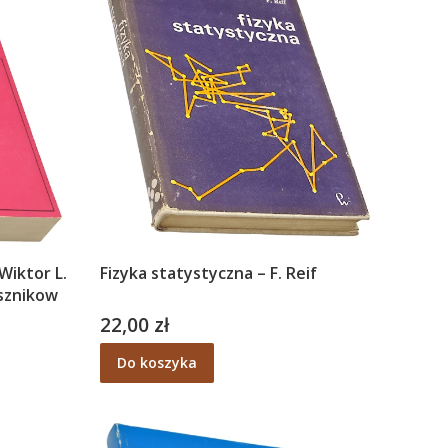
Wiktor L.
Fizyka statystyczna – F. Reif
asznikow
22,00 zł
Cena
Do koszyka