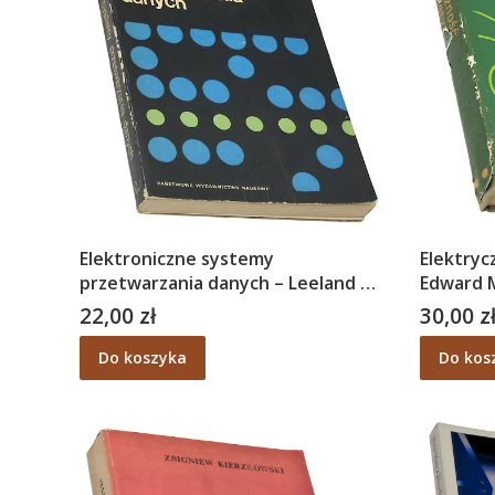
Elektroniczne systemy
Elektryc
przetwarzania danych – Leeland R.
Edward M
O'Neal
22,00 zł
30,00 z
Cena
Cena
Do koszyka
Do kos