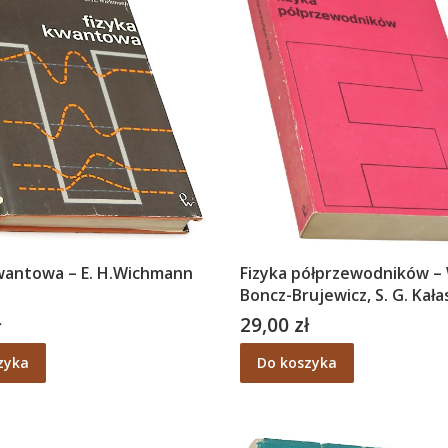
wantowa – E. H.Wichmann
Fizyka półprzewodników – 
Boncz-Brujewicz, S. G. Kał
ł
29,00 zł
Cena
zyka
Do koszyka