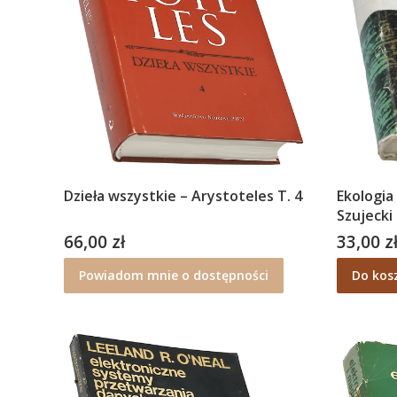
Dzieła wszystkie – Arystoteles T. 4
Ekologia
Szujecki
66,00 zł
33,00 z
Cena
Cena
Powiadom mnie o dostępności
Do kos