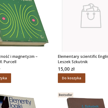
zność i magnetyzm –
Elementary scientific Engli
. Purcell
Leszek Szkutnik
ł
15,00 zł
Cena
zyka
Do koszyka
Bestseller