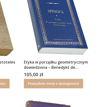
stoteles
Etyka w porządku geometrycznym
dowiedziona – Benedykt de
Spinoza
105,00 zł
Cena
ści
Powiadom mnie o dostępności