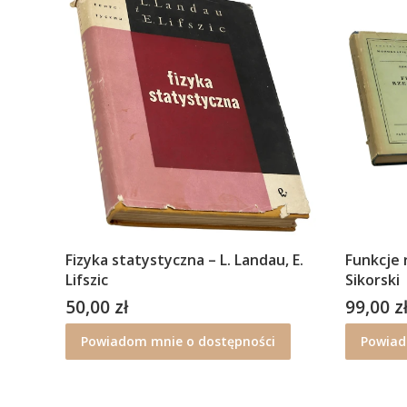
Fizyka statystyczna – L. Landau, E.
Funkcje 
Lifszic
Sikorski
50,00 zł
99,00 z
Cena
Cena
Powiadom mnie o dostępności
Powiad