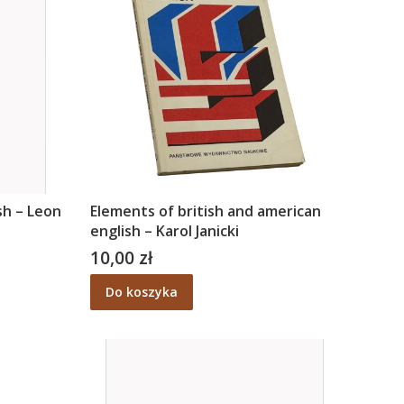
sh – Leon
Elements of british and american
english – Karol Janicki
10,00 zł
Cena
Do koszyka