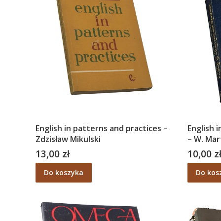
English in patterns and practices –
English 
Zdzisław Mikulski
– W. Mart
Grochow
13,00 zł
10,00 z
Cena
Cena
Do koszyka
Do kos