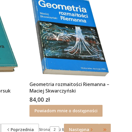
Geometria rozmaitości Riemanna –
orsuk
Maciej Skwarczyński
84,00 zł
Cena
Powiadom mnie o dostępności
Poprzednia
Następna
Strona
z 8
óć do pierwszej strony z produktami
Przejdź do o