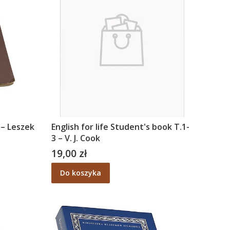
 – Leszek
English for life Student's book T.1-
3 – V. J. Cook
19,00 zł
Cena
Do koszyka