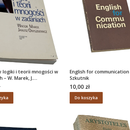
 logiki i teorii mnogości w
English for communication
h – W. Marek, J.
Szkutnik
ewicz
ł
10,00 zł
Cena
zyka
Do koszyka