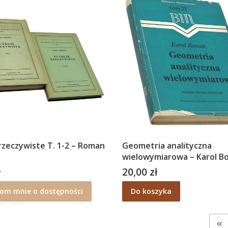
rzeczywiste T. 1-2 – Roman
Geometria analityczna
wielowymiarowa – Karol B
ł
20,00 zł
Cena
om mnie o dostępności
Do koszyka
Wr