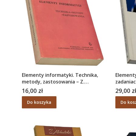
Elementy informatyki. Technika,
Elementy
metody, zastosowania – Z.
zadaniac
Kierzkowski
Onyszki
16,00 zł
29,00 z
Cena
Cena
Do koszyka
Do kos