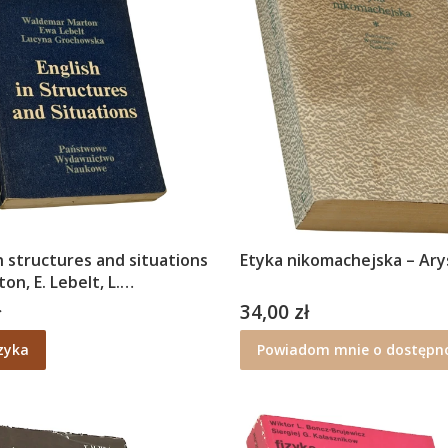
in structures and situations
Etyka nikomachejska – Ary
on, E. Lebelt, L.
ska
ł
34,00 zł
Cena
zyka
Powiadom mnie o dostępno