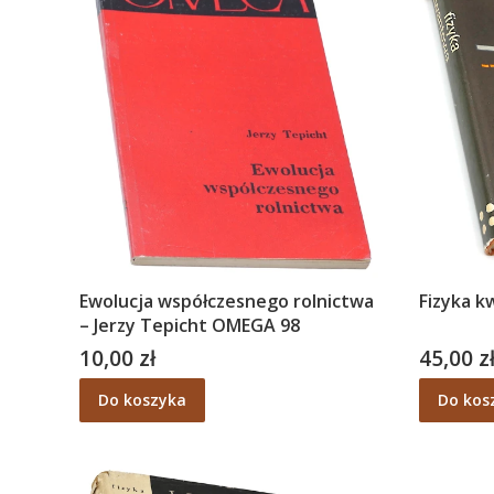
Ewolucja współczesnego rolnictwa
Fizyka k
– Jerzy Tepicht OMEGA 98
10,00 zł
45,00 z
Cena
Cena
Do koszyka
Do kos