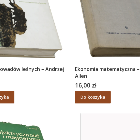
 owadów leśnych – Andrzej
Ekonomia matematyczna – R
Allen
ł
16,00 zł
Cena
zyka
Do koszyka