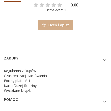
0.00
Liczba ocen: 0
Oceń i opisz
Linki w stopce
ZAKUPY
Regulamin zakupów
Czas realizacji zamówienia
Formy płatności
Karta Dużej Rodziny
Wycofane książki
POMOC