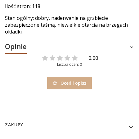
Ilość stron: 118
Stan ogólny: dobry, naderwanie na grzbiecie
zabezpieczone taśmą, niewielkie otarcia na brzegach
okładki.
Opinie
0.00
Liczba ocen: 0
Oceń i opisz
Linki w stopce
ZAKUPY