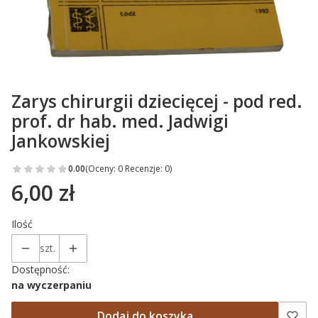
Zarys chirurgii dziecięcej - pod red.
prof. dr hab. med. Jadwigi
Jankowskiej
0.00
(Oceny: 0 Recenzje: 0)
6,00 zł
Cena
Ilość
szt.
Dostępność:
na wyczerpaniu
Dodaj do koszyka