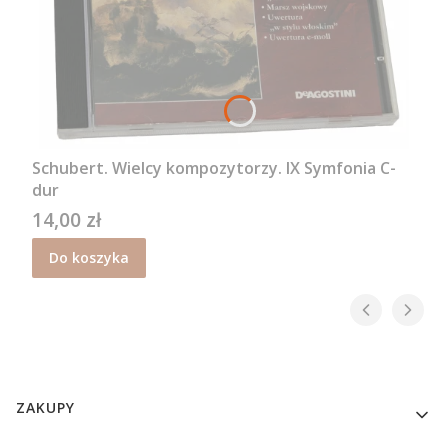
Schubert. Wielcy kompozytorzy. IX Symfonia C-
dur
14,00 zł
Cena
Do koszyka
Linki w stopce
ZAKUPY