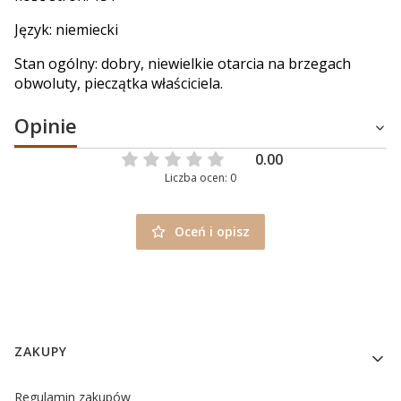
Język: niemiecki
Stan ogólny: dobry, niewielkie otarcia na brzegach
obwoluty, pieczątka właściciela.
Opinie
0.00
Liczba ocen: 0
Oceń i opisz
Linki w stopce
ZAKUPY
Regulamin zakupów