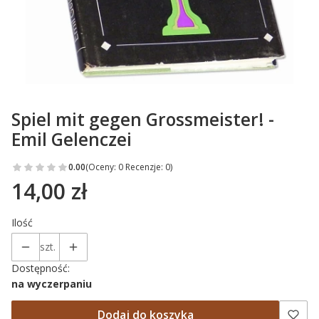
Spiel mit gegen Grossmeister! -
Emil Gelenczei
0.00
(Oceny: 0 Recenzje: 0)
14,00 zł
Cena
Ilość
szt.
Dostępność:
na wyczerpaniu
Dodaj do koszyka