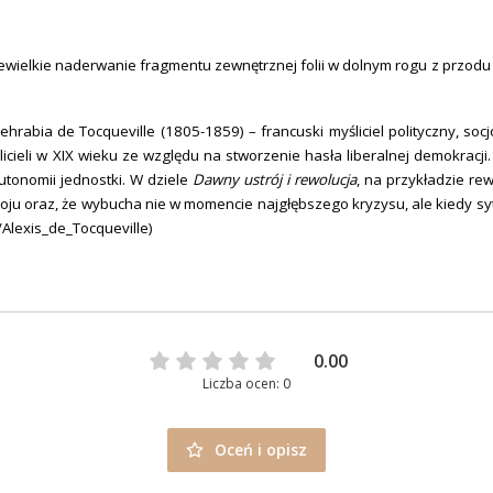
iewielkie naderwanie fragmentu zewnętrznej folii w dolnym rogu z przodu
cehrabia de Tocqueville (1805-1859) – francuski myśliciel polityczny, socj
licieli w XIX wieku ze względu na stworzenie hasła liberalnej demokracji.
utonomii jednostki. W dziele
Dawny ustrój i rewolucja
, na przykładzie rew
ju oraz, że wybucha nie w momencie najgłębszego kryzysu, ale kiedy sytu
/Alexis_de_Tocqueville)
0.00
Liczba ocen: 0
Oceń i opisz