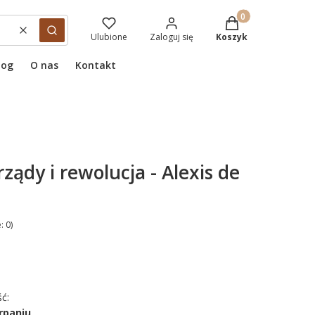
Produkty w koszyku
Wyczyść
Szukaj
Ulubione
Zaloguj się
Koszyk
log
O nas
Kontakt
ądy i rewolucja - Alexis de
: 0)
ć:
rpaniu