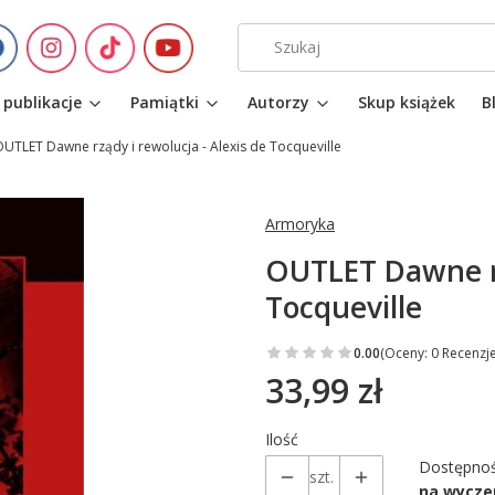
 publikacje
Pamiątki
Autorzy
Skup książek
B
UTLET Dawne rządy i rewolucja - Alexis de Tocqueville
Armoryka
OUTLET Dawne rz
Tocqueville
0.00
(Oceny: 0 Recenzje
33,99 zł
Cena
Ilość
Dostępnoś
szt.
na wycze