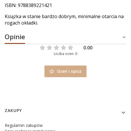
ISBN: 9788389221421
Książka w stanie bardzo dobrym, minimalne otarcia na
rogach okładki.
Opinie
0.00
Liczba ocen: 0
Oceń i opisz
Linki w stopce
ZAKUPY
Regulamin zakupów