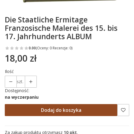
Die Staatliche Ermitage
Franzosische Malerei des 15. bis
17. Jahrhunderts ALBUM
0.00
(Oceny: 0 Recenzje: 0)
18,00 zł
Cena
Ilość
szt.
Dostępność:
na wyczerpaniu
Dodaj do koszyka
Za zakup produktu otrzymasz
10 pkt
.