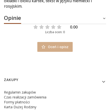
okładki i bloku kartek, tekst w języku niemiecki i
rosyjskim.
Opinie
0.00
Liczba ocen: 0
Oceń i opisz
Linki w stopce
ZAKUPY
Regulamin zakupów
Czas realizacji zamówienia
Formy płatności
Karta Dużej Rodziny