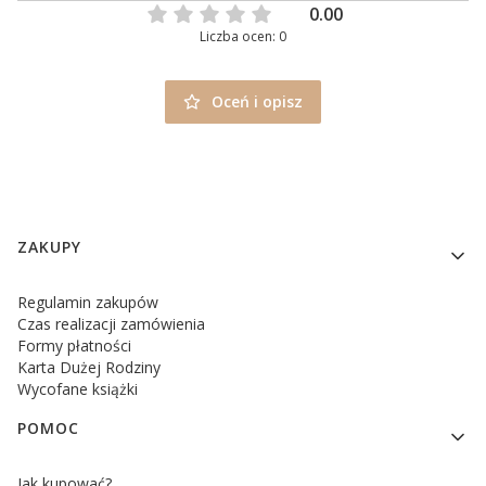
0.00
Liczba ocen: 0
Oceń i opisz
Linki w stopce
ZAKUPY
Regulamin zakupów
Czas realizacji zamówienia
Formy płatności
Karta Dużej Rodziny
Wycofane książki
POMOC
Jak kupować?