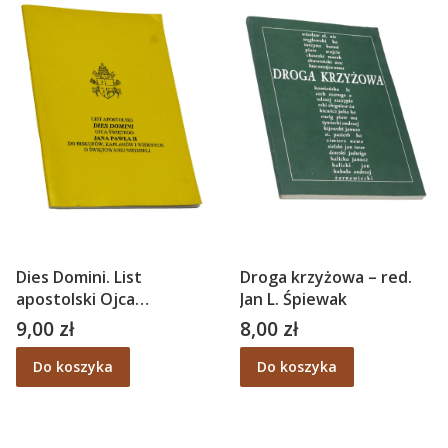
Dies Domini. List
Droga krzyżowa – red.
apostolski Ojca
Jan L. Śpiewak
Świętego Jana Pawła II
9,00 zł
8,00 zł
Cena
Cena
do biskupów, kapłanów i
wiernych o świętowaniu
Do koszyka
Do koszyka
niedzieli