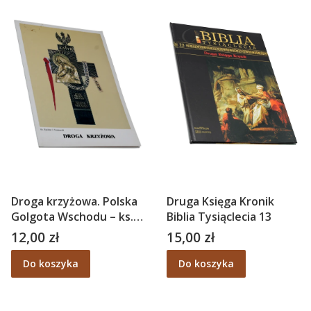
Droga krzyżowa. Polska
Druga Księga Kronik
Golgota Wschodu – ks.
Biblia Tysiąclecia 13
Zdzisław J. Peszkowski
12,00 zł
15,00 zł
Cena
Cena
Do koszyka
Do koszyka