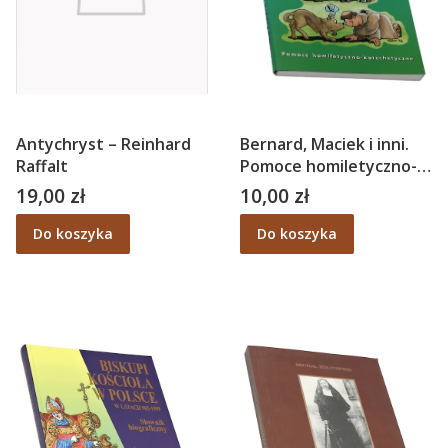
Antychryst – Reinhard
Bernard, Maciek i inni.
Raffalt
Pomoce homiletyczno-
katechetyczne – Piotr R.
19,00 zł
10,00 zł
Cena
Cena
Gryziec OFMConv
Do koszyka
Do koszyka