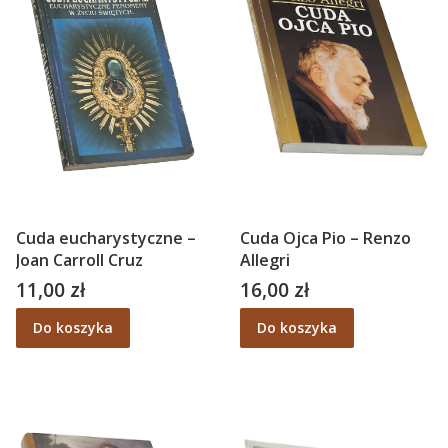
Cuda eucharystyczne –
Cuda Ojca Pio – Renzo
Joan Carroll Cruz
Allegri
11,00 zł
16,00 zł
Cena
Cena
Do koszyka
Do koszyka