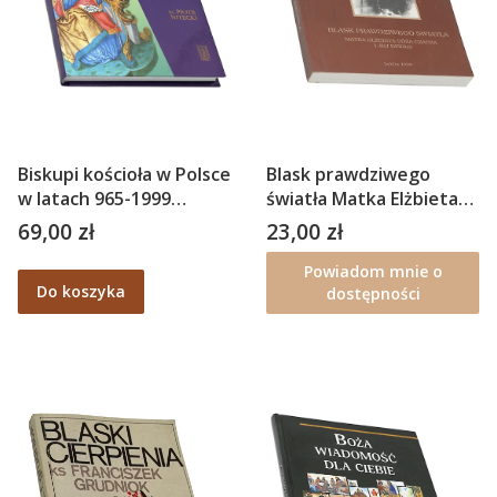
Biskupi kościoła w Polsce
Blask prawdziwego
w latach 965-1999
światła Matka Elżbieta
Słownik – ks. Piotr
Róża Czacka – Michał
69,00 zł
23,00 zł
Cena
Cena
Nitecki
Żółtowski
Powiadom mnie o
Do koszyka
dostępności