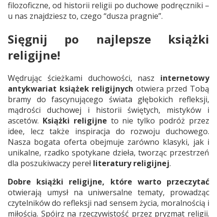
filozoficzne, od historii religii po duchowe podręczniki –
u nas znajdziesz to, czego “dusza pragnie”.
Sięgnij po najlepsze książki
religijne!
Wędrując ścieżkami duchowości, nasz
internetowy
antykwariat książek religijnych
otwiera przed Tobą
bramy do fascynującego świata głębokich refleksji,
mądrości duchowej i historii świętych, mistyków i
ascetów.
Książki religijne
to nie tylko podróż przez
idee, lecz także inspiracja do rozwoju duchowego.
Nasza bogata oferta obejmuje zarówno klasyki, jak i
unikalne, rzadko spotykane dzieła, tworząc przestrzeń
dla poszukiwaczy pereł
literatury religijnej
.
Dobre książki religijne, które warto przeczytać
otwierają umysł na uniwersalne tematy, prowadząc
czytelników do refleksji nad sensem życia, moralnością i
miłością. Spójrz na rzeczywistość przez pryzmat religii.