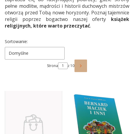
pełne modlitw, mądrości i historii duchowych mistrzów
otworzą przed Tobą nowe horyzonty. Poznaj tajemnice
religii poprzez bogactwo naszej oferty
książek
religijnych, które warto przeczytać
.
Lista produktów
Sortowanie:
Domyślne
Strona
z 10
Następne produkty