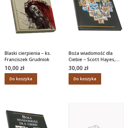
Blaski cierpienia – ks.
Boża wiadomość dla
Franciszek Grudniok
Ciebie – Scott Hayes,
Lynn R. Camp
10,00 zł
30,00 zł
Cena
Cena
Do koszyka
Do koszyka