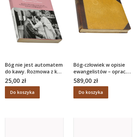
Bóg nie jest automatem
Bóg-człowiek w opisie
do kawy. Rozmowa z ks
ewangelistów – oprac.
Czendlikiem – M.
ks. Władysław
25,00 zł
589,00 zł
Cena
Cena
Zahradnikova
Szczepański T.J.
Do koszyka
Do koszyka