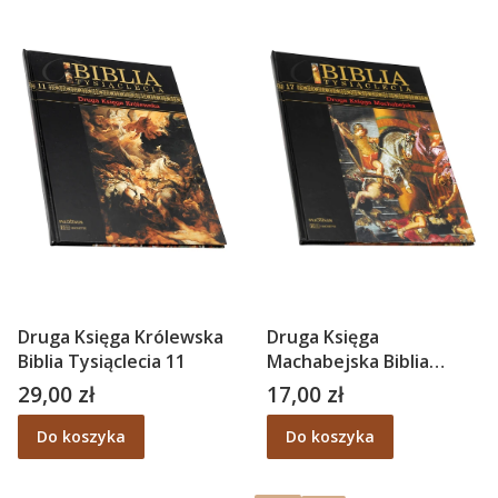
Druga Księga Królewska
Druga Księga
Biblia Tysiąclecia 11
Machabejska Biblia
Tysiąclecia 17
29,00 zł
17,00 zł
Cena
Cena
Do koszyka
Do koszyka