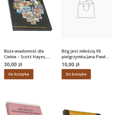
Boża wiadomość dla
Bóg jest miłością VII
Ciebie – Scott Hayes,
pielgrzymka Jana Pawła II
Lynn R. Camp
do ojczyzny
30,00 zł
10,00 zł
Cena
Cena
Do koszyka
Do koszyka