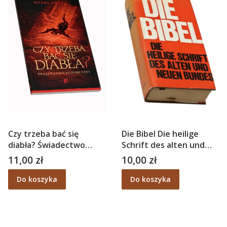
Czy trzeba bać się
Die Bibel Die heilige
diabła? Świadectwo
Schrift des alten und
egzorcysty – Henri
neuen Bundes
11,00 zł
10,00 zł
Cena
Cena
Amet
Do koszyka
Do koszyka