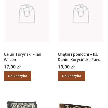
Całun Turyński – Ian
Chętni i pomocni – ks.
Wilson
Daniel Koryciński, Paweł
Zarzycki
17,00 zł
19,00 zł
Cena
Cena
Do koszyka
Do koszyka