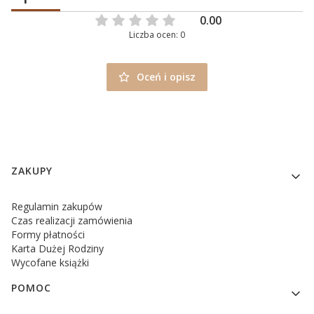
0.00
Liczba ocen: 0
Oceń i opisz
Linki w stopce
ZAKUPY
Regulamin zakupów
Czas realizacji zamówienia
Formy płatności
Karta Dużej Rodziny
Wycofane książki
POMOC