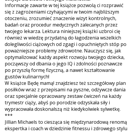
Informacje zawarte w tej książce pozwolą ci rozprawić
się z zagrożeniami czyhającymi w twoim najbliższym
otoczeniu, zrozumieć znaczenie wizyt kontrolnych,
badań oraz procedur medycznych zalecanych przez
twojego lekarza. Lektura niniejszej książki uzbroi cię
również w wiedzę przydatną do łagodzenia wszelkich
dolegliwości ciążowych od zgagi i opuchniętych stóp po
poważniejsze problemy zdrowotne. Nauczysz się, jak
optymalizować każdy aspekt rozwoju twojego dziecka,
począwszy od dbania o jego IQ i zdolności poznawcze
po przyszłą formę fizyczną, a nawet kształtowanie
gustów kulinarnych!
W książce Będę mamą! znajdziesz też szczegółowy plan
posiłków wraz z przepisami na pyszne, odżywcze dania
oraz specjalnie opracowany zestaw ćwiczeń na każdy
trymestr ciąży, abyś po porodzie odzyskała siły i
wypracowała doskonalszą niż kiedykolwiek sylwetkę.
***
Jillian Michaels to ciesząca się międzynarodową renomą
ekspertka i coach w dziedzinie fitnessu i zdrowego stylu