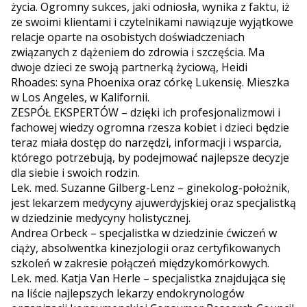
życia. Ogromny sukces, jaki odniosła, wynika z faktu, iż
ze swoimi klientami i czytelnikami nawiązuje wyjątkowe
relacje oparte na osobistych doświadczeniach
związanych z dążeniem do zdrowia i szczęścia. Ma
dwoje dzieci ze swoją partnerką życiową, Heidi
Rhoades: syna Phoenixa oraz córkę Lukensię. Mieszka
w Los Angeles, w Kalifornii.
ZESPÓŁ EKSPERTÓW – dzięki ich profesjonalizmowi i
fachowej wiedzy ogromna rzesza kobiet i dzieci będzie
teraz miała dostęp do narzędzi, informacji i wsparcia,
którego potrzebują, by podejmować najlepsze decyzje
dla siebie i swoich rodzin.
Lek. med. Suzanne Gilberg-Lenz – ginekolog-położnik,
jest lekarzem medycyny ajuwerdyjskiej oraz specjalistką
w dziedzinie medycyny holistycznej.
Andrea Orbeck – specjalistka w dziedzinie ćwiczeń w
ciąży, absolwentka kinezjologii oraz certyfikowanych
szkoleń w zakresie połączeń międzykomórkowych.
Lek. med. Katja Van Herle – specjalistka znajdująca się
na liście najlepszych lekarzy endokrynologów