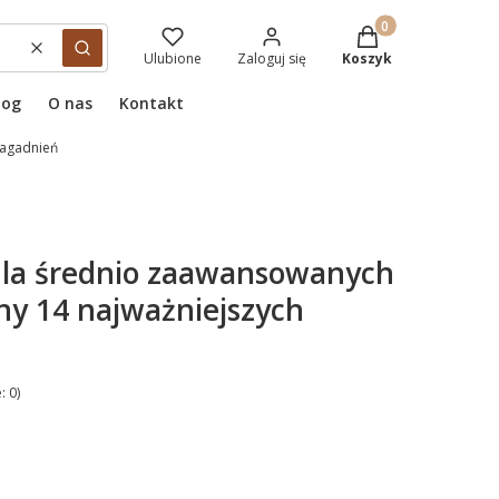
Produkty w koszyku
Wyczyść
Szukaj
Ulubione
Zaloguj się
Koszyk
log
O nas
Kontakt
zagadnień
i dla średnio zaawansowanych
ny 14 najważniejszych
: 0)