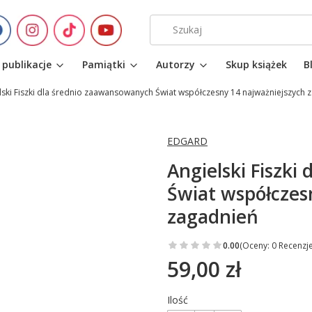
 publikacje
Pamiątki
Autorzy
Skup książek
B
lski Fiszki dla średnio zaawansowanych Świat współczesny 14 najważniejszych 
EDGARD
Angielski Fiszk
Świat współczes
zagadnień
0.00
(Oceny: 0 Recenzje
59,00 zł
Cena
Ilość