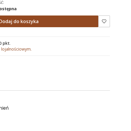
ć:
dostępna
Dodaj do koszyka
0 pkt
.
 lojalnościowym.
nień