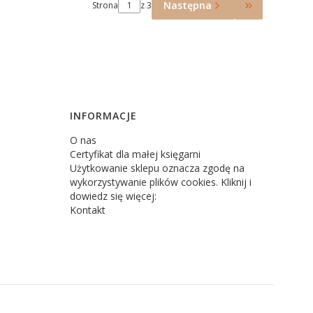
Następna
Strona
z 3
Przejdź do o
INFORMACJE
O nas
Certyfikat dla małej księgarni
Użytkowanie sklepu oznacza zgodę na
wykorzystywanie plików cookies. Kliknij i
dowiedz się więcej:
Kontakt