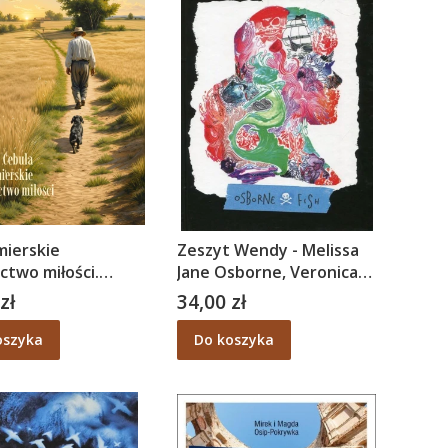
ierskie
Zeszyt Wendy - Melissa
ctwo miłości.
Jane Osborne, Veronica
dania - Andrzej
Fish
zł
34,00 zł
Cena
oszyka
Do koszyka