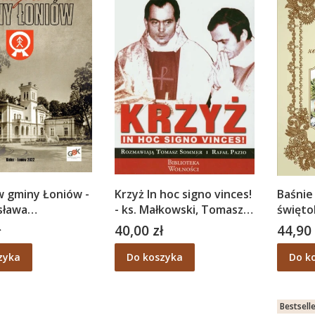
w gminy Łoniów -
Krzyż In hoc signo vinces!
Baśnie
sława
- ks. Małkowski, Tomasz
święto
a, Piotr
Sommer, Rafał Pazio
Gierał
ł
40,00 zł
44,90 
Cena
Cena
i
zyka
Do koszyka
Do k
Bestsell