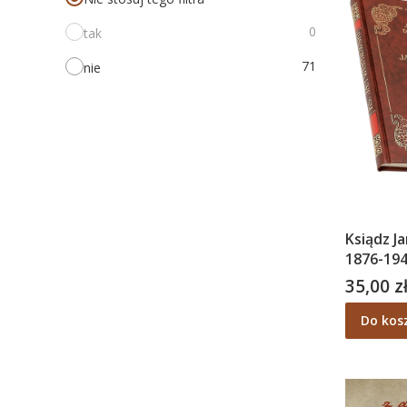
0
tak
71
nie
Ksiądz J
1876-1943
działalno
35,00 z
Cena
Fidos, D
Do kos