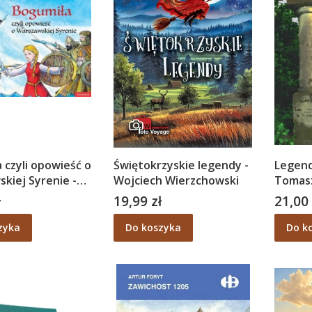
 czyli opowieść o
Świętokrzyskie legendy -
Legend
kiej Syrenie -
Wojciech Wierzchowski
Tomasz
uza-Jakubowska
ł
19,99 zł
21,00 
Cena
Cena
zyka
Do koszyka
Do k