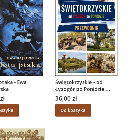
 ptaka - Ewa
Świętokrzyskie - od
wska
Łysogór po Ponidzie.
Przewodnik - Mirek Osip-
zł
36,00 zł
Cena
Pokrywka, Magda Osip-
Pokrywka
oszyka
Do koszyka