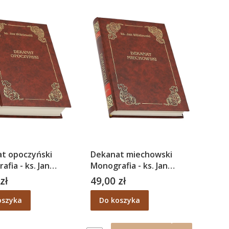
t opoczyński
Dekanat miechowski
fia - ks. Jan
Monografia - ks. Jan
wski
Wiśniewski
zł
49,00 zł
Cena
oszyka
Do koszyka