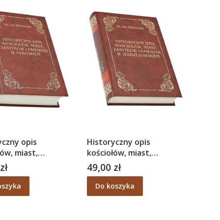
yczny opis
Historyczny opis
ów, miast,
kościołów, miast,
ów i pamiątek w
zabytków i pamiątek w
zł
49,00 zł
Cena
em - ks. Jan
jędrzejowskiem - ks. Jan
wski
Wiśniewski
oszyka
Do koszyka