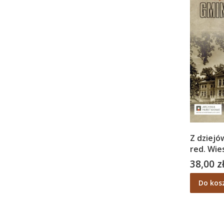
Z dziejó
red. Wie
Rutkowsk
38,00 z
Cena
Sławińsk
Do kos