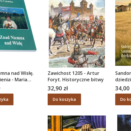
mna nad Wisłę.
Zawichost 1205 - Artur
Sandom
nia - Maria
Foryt. Historyczne bitwy
dziedzi
a
Opowia
ł
32,90 zł
34,00 
Cena
Cena
Cebula
zyka
Do koszyka
Do k