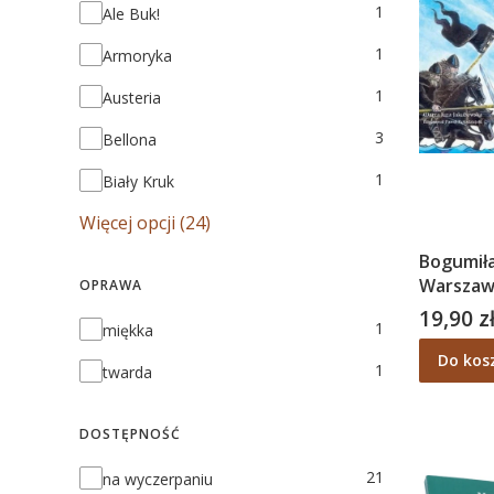
Marka
1
Ale Buk!
1
Armoryka
1
Austeria
3
Bellona
1
Biały Kruk
Więcej opcji (24)
Bogumiła
Warszaws
OPRAWA
Marta J
19,90 z
Cena
Oprawa
1
miękka
Do kos
1
twarda
DOSTĘPNOŚĆ
Dostępność
21
na wyczerpaniu