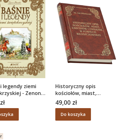
 i legendy ziemi
Historyczny opis
krzyskiej - Zenon
kościołów, miast,
a
zabytków i pamiątek w
zł
49,00 zł
Cena
powiecie włoszczowskim
- ks. Jan Wiśniewski
oszyka
Do koszyka
er