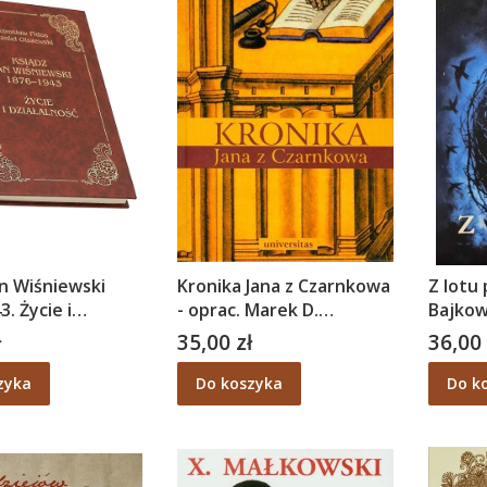
an Wiśniewski
Kronika Jana z Czarnkowa
Z lotu
. Życie i
- oprac. Marek D.
Bajko
ść - Jarosław
Kowalski, tłum. Józef
ł
35,00 zł
36,00 
Cena
Cena
aniel Olszewski
Żerbiłło
zyka
Do koszyka
Do k