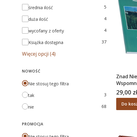
5
średnia ilość
4
duża ilość
4
wycofany z oferty
37
Książka dostępna
Więcej opcji (4)
NOWOŚĆ
Znad Nie
Wspomnie
Nie stosuj tego filtra
Cybulsk
29,00 z
Cena
3
tak
Do kos
68
nie
PROMOCJA
Nie stosuj tego filtra