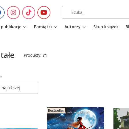
 publikacje
Pamiątki
Autorzy
Skup książek
B
tałe
Produkty:
71
 produktów
e:
 najniższej
Bestseller