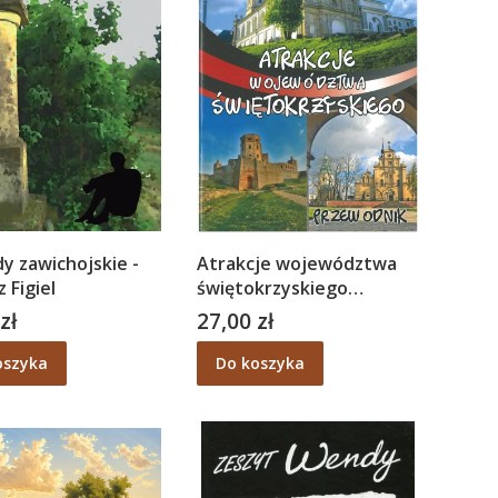
y zawichojskie -
Atrakcje województwa
 Figiel
świętokrzyskiego
Przewodnik turystyczny -
zł
27,00 zł
Cena
Wojciech Wierzchowski
oszyka
Do koszyka