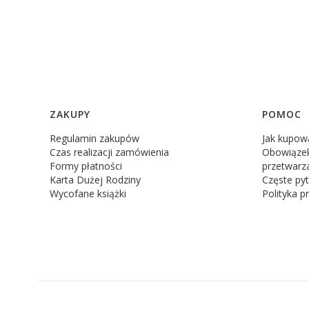
Linki w stopce
ZAKUPY
POMOC
Regulamin zakupów
Jak kupow
Czas realizacji zamówienia
Obowiązek
Formy płatności
przetwarz
Karta Dużej Rodziny
Częste pyt
Wycofane książki
Polityka p