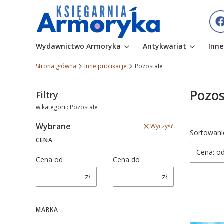
Wydawnictwo Armoryka
Antykwariat
Inne
Strona główna
Inne publikacje
Pozostałe
Pozos
Filtry
w kategorii: Pozostałe
Wybrane
Wyczyść
Lista
Sortowani
CENA
Cena: od
Cena od
Cena do
zł
zł
MARKA