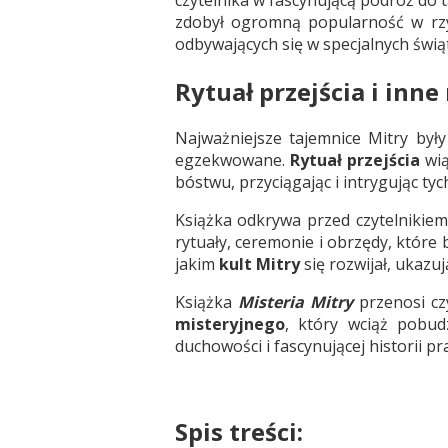
zdobył ogromną popularność w r
odbywających się w specjalnych świą
Rytuał przejścia i inn
Najważniejsze tajemnice Mitry by
egzekwowane.
Rytuał przejścia
wią
bóstwu, przyciągając i intrygując tyc
Książka odkrywa przed czytelnikie
rytuały, ceremonie i obrzędy, które 
jakim
kult Mitry
się rozwijał, ukazu
Książka
Misteria Mitry
przenosi cz
misteryjnego
, który wciąż pobud
duchowości i fascynującej historii pra
Spis treści: