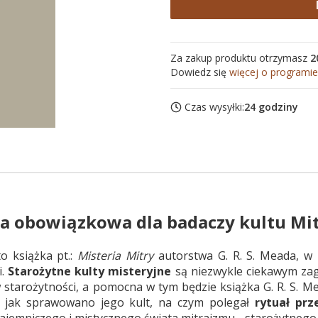
Za zakup produktu otrzymasz
2
Dowiedz się
więcej o programie
Czas wysyłki:
24 godziny
ura obowiązkowa dla badaczy kultu Mi
to książka pt.:
Misteria Mitry
autorstwa G. R. S. Meada, w 
i.
Starożytne kulty misteryjne
są niezwykle ciekawym zag
 starożytności, a pomocna w tym będzie książka G. R. S. Mea
 i jak sprawowano jego kult, na czym polegał
rytuał prz
ajemniczego i mistycznego świata mitraizmu - starożytnego ku