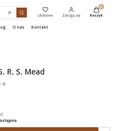
Produkty w koszyku
Wyczyść
Szukaj
Ulubione
Zaloguj się
Koszyk
log
O nas
Kontakt
G. R. S. Mead
: 0)
ć:
dostępna