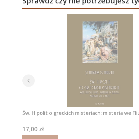
Sprawdź czy nie potrzebujesz t
Św. Hipolit o greckich misteriach: misteria we Fl
17,00 zł
Cena