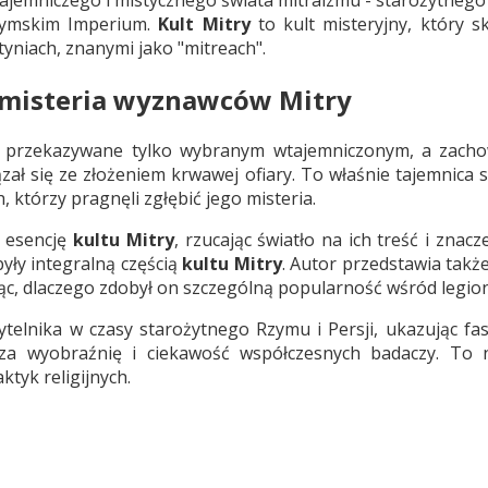
zymskim Imperium.
Kult Mitry
to kult misteryjny, który sk
tyniach, znanymi jako "mitreach".
e misteria wyznawców Mitry
ły przekazywane tylko wybranym wtajemniczonym, a zacho
zał się ze złożeniem krwawej ofiary. To właśnie tajemnica
h, którzy pragnęli zgłębić jego misteria.
m esencję
kultu Mitry
, rzucając światło na ich treść i znac
były integralną częścią
kultu Mitry
. Autor przedstawia takż
jąc, dlaczego zdobył on szczególną popularność wśród legio
ytelnika w czasy starożytnego Rzymu i Persji, ukazując fa
za wyobraźnię i ciekawość współczesnych badaczy. To n
ktyk religijnych.