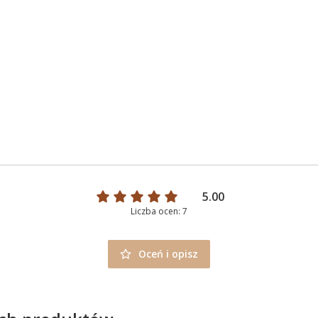
5.00
Liczba ocen: 7
Oceń i opisz