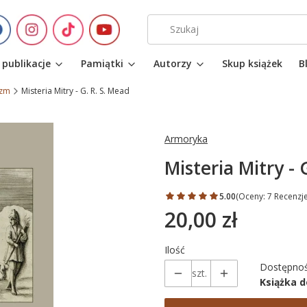
 publikacje
Pamiątki
Autorzy
Skup książek
B
izm
Misteria Mitry - G. R. S. Mead
Armoryka
Misteria Mitry - 
5.00
(Oceny: 7 Recenzje
20,00 zł
Cena
Ilość
Dostępnoś
szt.
Książka 