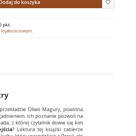
Dodaj do koszyka
0 pkt
.
 lojalnościowym.
try
przekładzie Oliwii Magury, powinna
adnieniem. Ich poznanie pozwoli na
da, z której czytelnik dowie się kim
ejścia
? Lektura tej książki zabierze
ltu, który wywodził się z Persji, ale