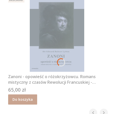
Zanoni - opowieść o różokrzyżowcu. Romans
mistyczny z czasów Rewolucji Francuskiej -
Edward Bulwer Lytton
65,00 zł
Cena
Do koszyka