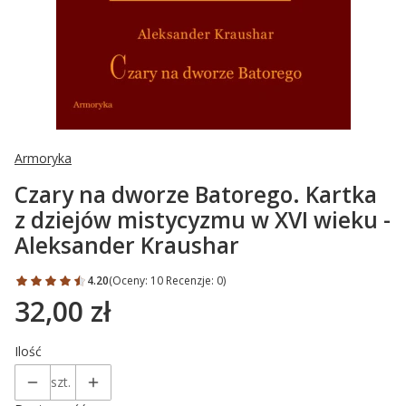
Armoryka
Czary na dworze Batorego. Kartka
z dziejów mistycyzmu w XVI wieku -
Aleksander Kraushar
4.20
(Oceny: 10 Recenzje: 0)
32,00 zł
Cena
Ilość
szt.