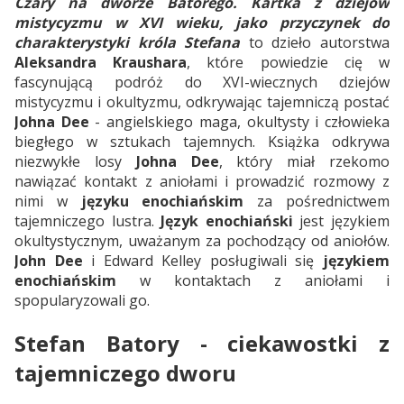
Czary na dworze Batorego. Kartka z dziejów
mistycyzmu w XVI wieku, jako przyczynek do
charakterystyki króla Stefana
to dzieło autorstwa
Aleksandra Kraushara
, które powiedzie cię w
fascynującą podróż do XVI-wiecznych dziejów
mistycyzmu i okultyzmu, odkrywając tajemniczą postać
Johna Dee
- angielskiego maga, okultysty i człowieka
biegłego w sztukach tajemnych. Książka odkrywa
niezwykłe losy
Johna Dee
, który miał rzekomo
nawiązać kontakt z aniołami i prowadzić rozmowy z
nimi w
języku enochiańskim
za pośrednictwem
tajemniczego lustra.
Język enochiański
jest językiem
okultystycznym, uważanym za pochodzący od aniołów.
John Dee
i Edward Kelley posługiwali się
językiem
enochiańskim
w kontaktach z aniołami i
spopularyzowali go.
Stefan Batory - ciekawostki z
tajemniczego dworu