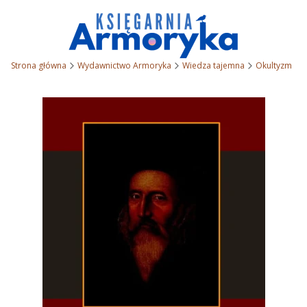
Strona główna
Wydawnictwo Armoryka
Wiedza tajemna
Okultyzm