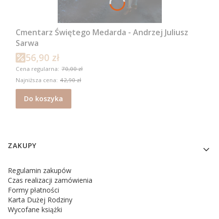
Cmentarz Świętego Medarda - Andrzej Juliusz
Sarwa
56,90 zł
Cena promocyjna
Cena regularna:
70,00 zł
Najniższa cena:
42,90 zł
Do koszyka
Linki w stopce
ZAKUPY
Regulamin zakupów
Czas realizacji zamówienia
Formy płatności
Karta Dużej Rodziny
Wycofane książki