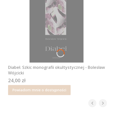
Diabeł. Szkic monografii okultystycznej - Bolesław
Wójcicki
24,00 zł
Cena
Powiadom mnie o dostępności