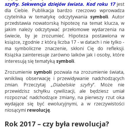
szyfry. Sekwencja dziejów świata. Kod roku 17
jest
dla Ciebie. Publikacja bardzo rzeczowo wprowadza
czytelnika w tematykę odczytywania
symboli
. Autor
przedstawia nowatorską hipotezę na temat klucza, w
jakim należy odczytywać przełomowe wydarzenia na
świecie, by je zrozumieć. Hipoteza postawiona w
książce, zgodnie z którą liczba 17 - w datach i nie tylko -
ma symboliczne znaczenie, skłoni Cię do refleksji.
Książka zainteresuje zarówno laików jak i osoby, które
interesują się tematyką
symboli
.
Zrozumienie
symboli
pozwala na zrozumienie świata,
wnikliwą obserwację i przewidywanie nadchodzących
zmian. Przeczytaj „
Diabelskie szyfry
”. Może nie
przewidzisz schyłku cywilizacji, ale będziesz umiał
rozpoznać nadchodzące zmiany, na pierwszy rzut oka
wydające się być ewolucyjnymi, a w rzeczywistości
niosącymi
rewolucję
.
Rok 2017 – czy była rewolucja?