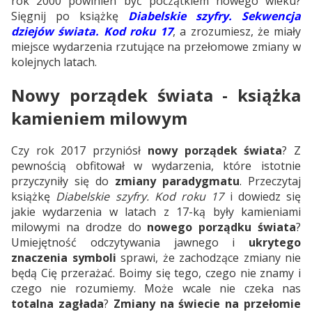
rok 2000 powinien być początkiem nowego wieku?
Sięgnij po książkę
Diabelskie szyfry. Sekwencja
dziejów świata. Kod roku 17
, a zrozumiesz, że miały
miejsce wydarzenia rzutujące na przełomowe zmiany w
kolejnych latach.
Nowy porządek świata - książka
kamieniem milowym
Czy rok 2017 przyniósł
nowy porządek świata
? Z
pewnością obfitował w wydarzenia, które istotnie
przyczyniły się do
zmiany paradygmatu
. Przeczytaj
książkę
Diabelskie szyfry. Kod roku 17
i dowiedz się
jakie wydarzenia w latach z 17-ką były kamieniami
milowymi na drodze do
nowego porządku świata
?
Umiejętność odczytywania jawnego i
ukrytego
znaczenia symboli
sprawi, że zachodzące zmiany nie
będą Cię przerażać. Boimy się tego, czego nie znamy i
czego nie rozumiemy. Może wcale nie czeka nas
totalna zagłada
?
Zmiany na świecie na przełomie