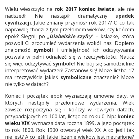
Wielu wieszczyło na
rok 2017 koniec świata
, ale nie
nadszedł. Nie nastąpił dramatyczny
upadek
cywilizacji
. Jakie zmiany przyniósł rok 2017? O co tak
naprawdę chodzi z tym przełomem wieków, czy końcem
epok? Sięgnij po „
Diabelskie szyfry
” – książkę, która
pozwoli Ci zrozumieć wydarzenia wokół nas. Dopiero
znajomość
symboli
i umiejętność ich odczytywania
pozwala w pełni odnaleźć się w rzeczywistości. Naucz
się więc odczytywać
symbole
! Nie bój się samodzielnie
interpretować wydarzeń! Zastanów się! Może liczba 17
ma rzeczywiście jakieś
symboliczne
znaczenie? Może
nie tylko w datach?
Koniec i początek epok wyznaczają umowne daty, w
których nastąpiły przełomowe wydarzenia. Wiek
zawsze rozpoczyna się i kończy w równych datach,
przypadających co 100 lat, licząc od roku 0. Np.:
koniec
wieku XIX
wyznacza data roczna 1899, a jego początek
to rok 1800. Rok 1900 otworzył wiek XX. A co jeśli tak
nie jest? A co jeśli takie liczenie wieków jest nietrafione?