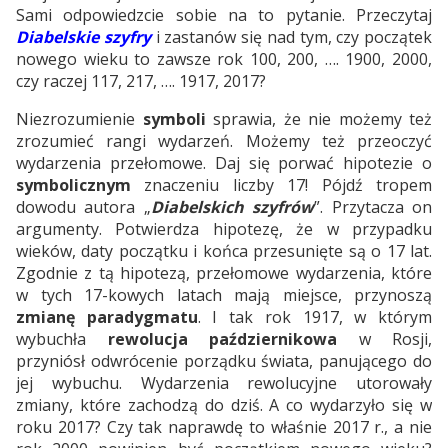
Sami odpowiedzcie sobie na to pytanie. Przeczytaj
Diabelskie szyfry
i zastanów się nad tym, czy początek
nowego wieku to zawsze rok 100, 200, …. 1900, 2000,
czy raczej 117, 217, …. 1917, 2017?
Niezrozumienie
symboli
sprawia, że nie możemy też
zrozumieć rangi wydarzeń. Możemy też przeoczyć
wydarzenia przełomowe. Daj się porwać hipotezie o
symbolicznym
znaczeniu liczby 17! Pójdź tropem
dowodu autora „
Diabelskich szyfrów
”. Przytacza on
argumenty. Potwierdza hipotezę, że w przypadku
wieków, daty początku i końca przesunięte są o 17 lat.
Zgodnie z tą hipotezą, przełomowe wydarzenia, które
w tych 17-kowych latach mają miejsce, przynoszą
zmianę paradygmatu
. I tak rok 1917, w którym
wybuchła
rewolucja październikowa
w Rosji,
przyniósł odwrócenie porządku świata, panującego do
jej wybuchu. Wydarzenia rewolucyjne utorowały
zmiany, które zachodzą do dziś. A co wydarzyło się w
roku 2017? Czy tak naprawdę to właśnie 2017 r., a nie