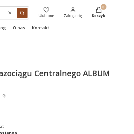
Produkty w koszyku
Wyczyść
Szukaj
Ulubione
Zaloguj się
Koszyk
log
O nas
Kontakt
Gazociągu Centralnego ALBUM
: 0)
ć:
dostępna