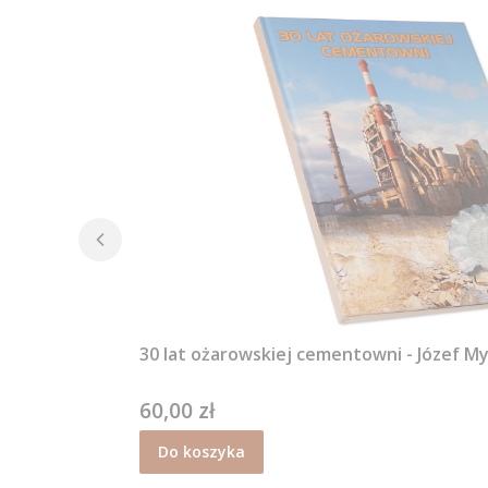
30 lat ożarowskiej cementowni - Józef My
60,00 zł
Cena
Do koszyka