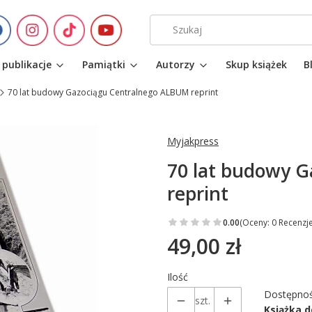
 publikacje
Pamiątki
Autorzy
Skup książek
B
70 lat budowy Gazociągu Centralnego ALBUM reprint
Myjakpress
70 lat budowy 
reprint
0.00
(Oceny: 0 Recenzje
49,00 zł
Cena
Ilość
Dostępnoś
szt.
Książka 