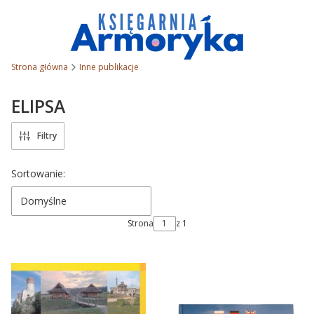
Strona główna
Inne publikacje
ELIPSA
Filtry
Lista produktów
Sortowanie:
Domyślne
Strona
z 1