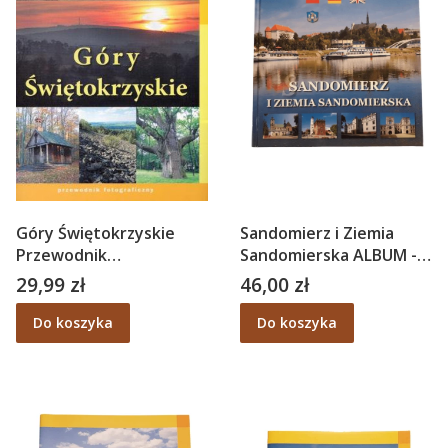
Góry Świętokrzyskie
Sandomierz i Ziemia
Przewodnik
Sandomierska ALBUM -
fotograficzny -
Adam Śliwa POL ANG
29,99 zł
46,00 zł
Cena
Cena
Krzysztof Adam Śliwa
NIEM
Do koszyka
Do koszyka