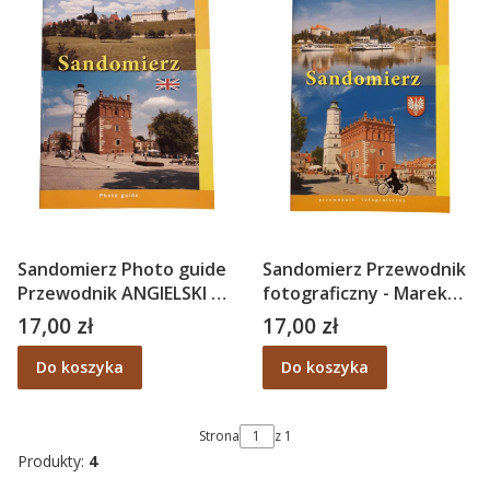
Sandomierz Photo guide
Sandomierz Przewodnik
Przewodnik ANGIELSKI -
fotograficzny - Marek
Marek Juszczyk,
Juszczyk, Krzysztof
17,00 zł
17,00 zł
Cena
Cena
Krzysztof Śliwa
Adam Śliwa
Do koszyka
Do koszyka
Strona
z 1
Produkty:
4