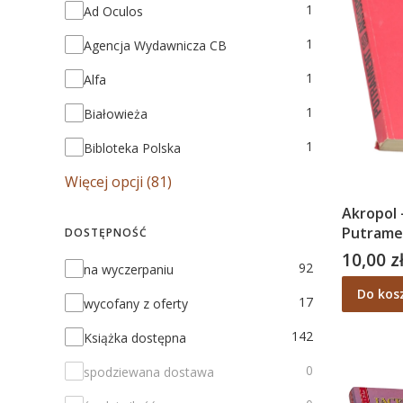
Marka
1
Ad Oculos
1
Agencja Wydawnicza CB
1
Alfa
1
Białowieża
1
Bibloteka Polska
Więcej opcji (81)
Akropol 
Putrame
DOSTĘPNOŚĆ
10,00 z
Cena
Dostępność
92
na wyczerpaniu
Do kos
17
wycofany z oferty
142
Książka dostępna
0
spodziewana dostawa