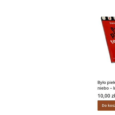
Było pie
niebo – 
10,00 z
Cena
Do kos