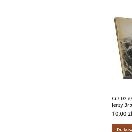
Ci z Dzi
Jerzy Br
10,00 z
Cena
Do kos