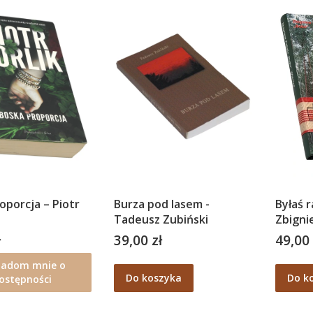
oporcja – Piotr
Burza pod lasem -
Byłaś r
Tadeusz Zubiński
Zbigni
ł
39,00 zł
49,00 
Cena
Cena
iadom mnie o
Do koszyka
Do k
ostępności