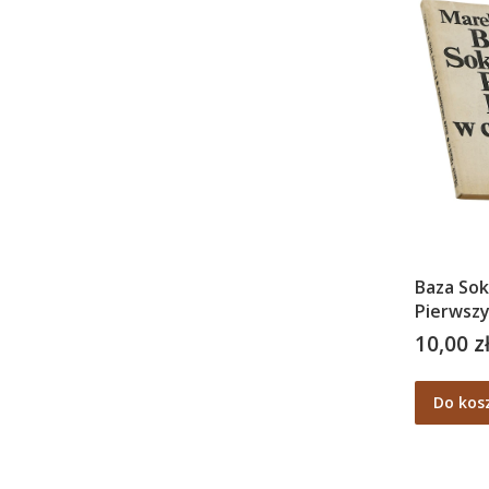
Baza Sok
Pierwszy
chmurac
10,00 z
Cena
Do kos