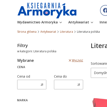
Wydawnictwo Armoryka
Antykwariat
Inne
Strona główna
Antykwariat
Literatura
Literatura polska
Liter
Filtry
w kategorii: Literatura polska
Wybrane
Wyczyść
Lista
Sortowani
CENA
Domyśl
Cena od
Cena do
zł
zł
MARKA