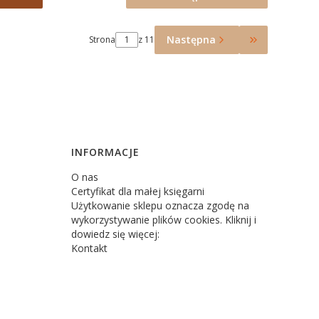
Następna
Strona
z 11
Przejdź do o
INFORMACJE
O nas
Certyfikat dla małej księgarni
Użytkowanie sklepu oznacza zgodę na
wykorzystywanie plików cookies. Kliknij i
dowiedz się więcej:
Kontakt