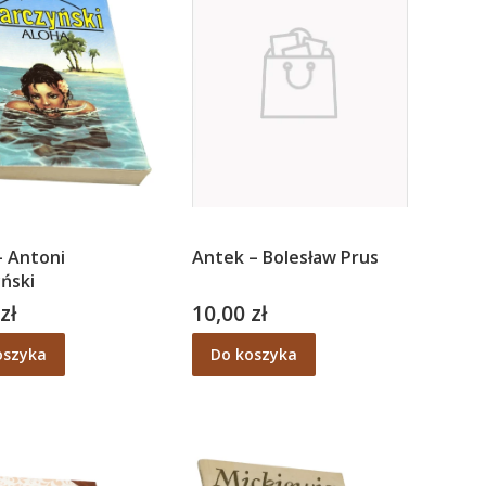
– Antoni
Antek – Bolesław Prus
ński
zł
10,00 zł
Cena
oszyka
Do koszyka