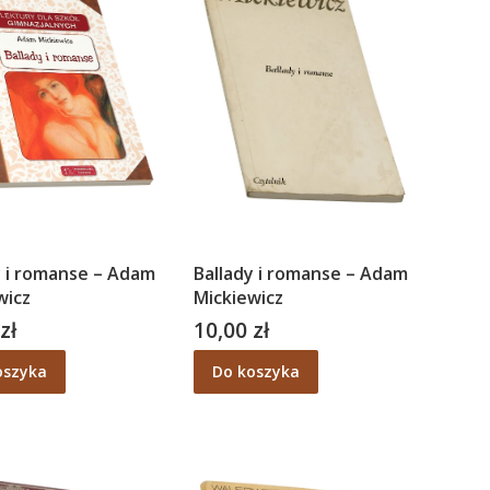
y i romanse – Adam
Ballady i romanse – Adam
wicz
Mickiewicz
zł
10,00 zł
Cena
oszyka
Do koszyka