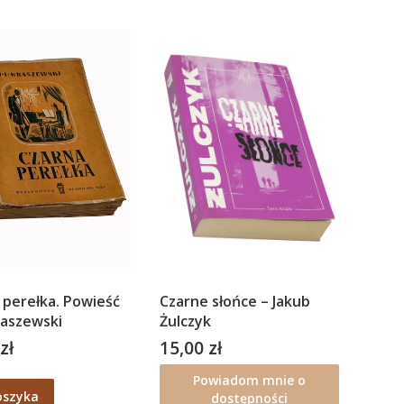
 perełka. Powieść
Czarne słońce – Jakub
 Kraszewski
Żulczyk
zł
15,00 zł
Cena
Powiadom mnie o
oszyka
dostępności