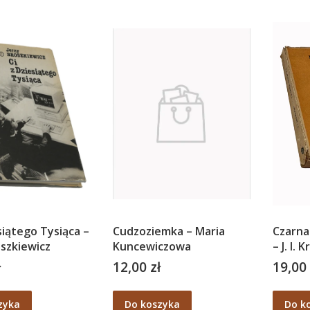
esiątego Tysiąca –
Cudzoziemka – Maria
Czarna
oszkiewicz
Kuncewiczowa
– J. I.
ł
12,00 zł
19,00 
Cena
Cena
zyka
Do koszyka
Do k