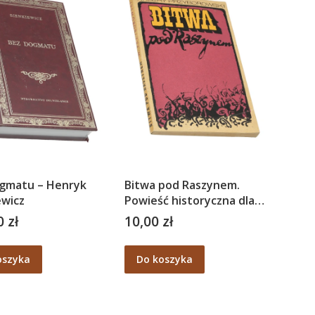
gmatu – Henryk
Bitwa pod Raszynem.
ewicz
Powieść historyczna dla
młodzieży – Walery
 zł
10,00 zł
Cena
Przyborowski
oszyka
Do koszyka