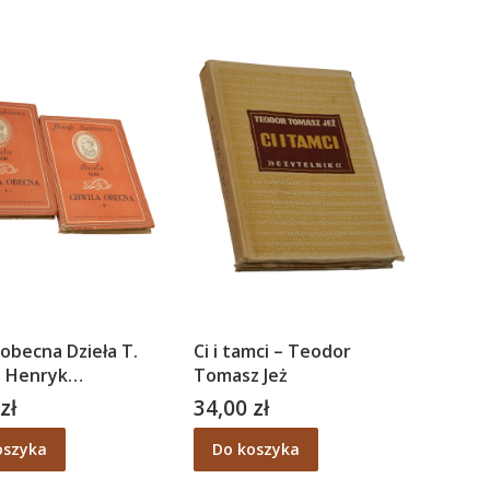
 obecna Dzieła T.
Ci i tamci – Teodor
– Henryk
Tomasz Jeż
ewicz
zł
34,00 zł
Cena
oszyka
Do koszyka