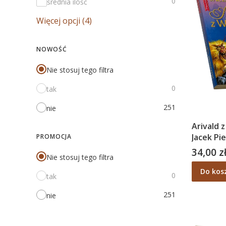
0
średnia ilość
Więcej opcji (4)
NOWOŚĆ
Nie stosuj tego filtra
0
tak
251
nie
Arivald 
Jacek Pi
PROMOCJA
34,00 z
Cena
Nie stosuj tego filtra
Do kos
0
tak
251
nie