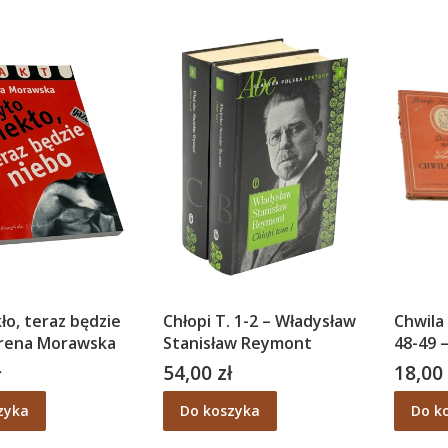
kło, teraz będzie
Chłopi T. 1-2 – Władysław
Chwila
Irena Morawska
Stanisław Reymont
48-49 
Sienki
ł
54,00 zł
18,00 
Cena
Cena
zyka
Do koszyka
Do k