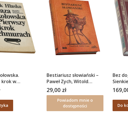
ołowska.
Bestiariusz słowiański –
Bez do
 krok w
Paweł Zych, Witold
Sienki
h – Marek Hłasko
Vargas
ł
29,00 zł
169,00
Cena
Cena
Powiadom mnie o
zyka
Do k
dostępności