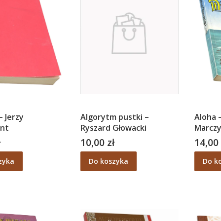
– Jerzy
Algorytm pustki –
Aloha 
nt
Ryszard Głowacki
Marczy
ł
10,00 zł
14,00 
Cena
Cena
zyka
Do koszyka
Do k