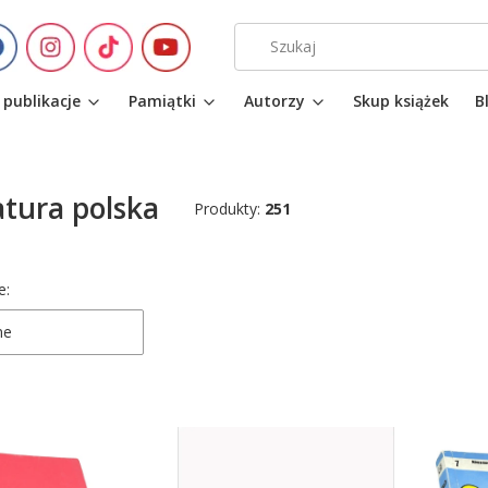
 publikacje
Pamiątki
Autorzy
Skup książek
B
atura polska
Produkty:
251
 produktów
e:
ne