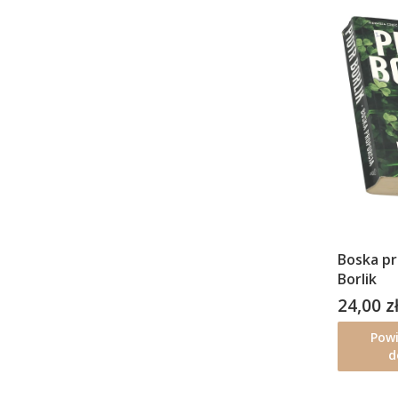
Boska pr
Borlik
24,00 z
Cena
Pow
d