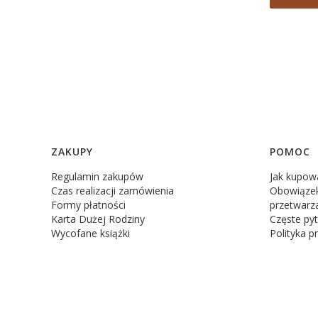
Linki w stopce
ZAKUPY
POMOC
Regulamin zakupów
Jak kupow
Czas realizacji zamówienia
Obowiązek
Formy płatności
przetwarz
Karta Dużej Rodziny
Częste pyt
Wycofane książki
Polityka p