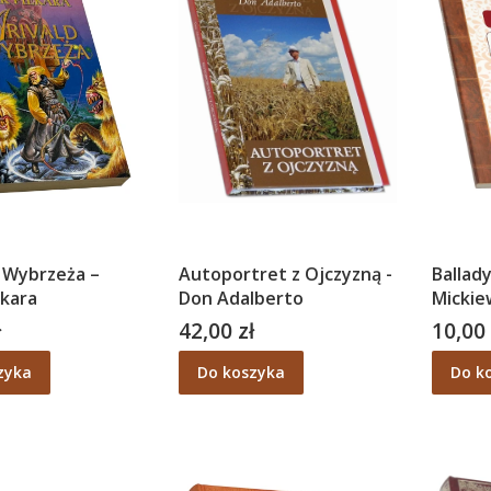
z Wybrzeża –
Autoportret z Ojczyzną -
Ballad
ekara
Don Adalberto
Mickie
ł
42,00 zł
10,00 
Cena
Cena
zyka
Do koszyka
Do k