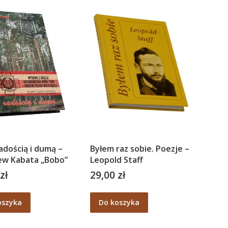
adością i dumą –
Byłem raz sobie. Poezje –
ew Kabata „Bobo”
Leopold Staff
zł
29,00 zł
Cena
oszyka
Do koszyka