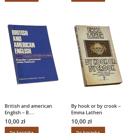
British and american
By hook or by crook –
English – B.
Emma Lathen
Lawendowski, James
10,00 zł
10,00 zł
Cena
Cena
Pankhurst
Do koszyka
Do koszyka