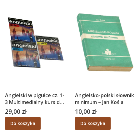
Angielski w pigułce cz. 1-
Angielsko-polski słownik
3 Multimedialny kurs dla
minimum – Jan Kośla
początkujących CD
29,00 zł
10,00 zł
Cena
Cena
Do koszyka
Do koszyka