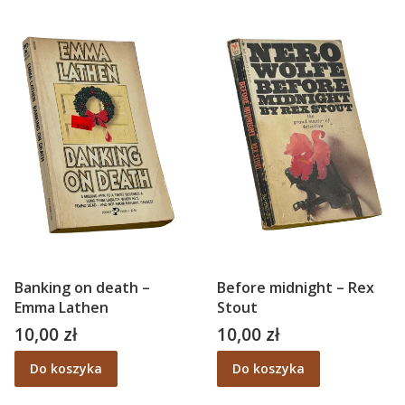
Banking on death –
Before midnight – Rex
Emma Lathen
Stout
10,00 zł
10,00 zł
Cena
Cena
Do koszyka
Do koszyka