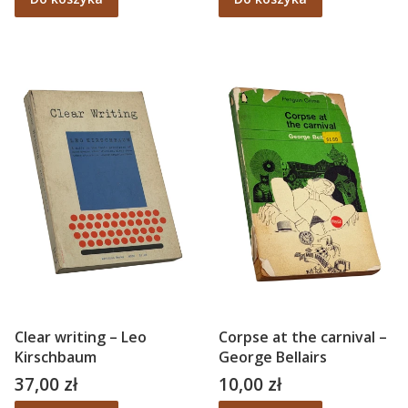
Clear writing – Leo
Corpse at the carnival –
Kirschbaum
George Bellairs
37,00 zł
10,00 zł
Cena
Cena