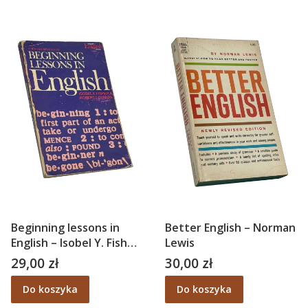
Beginning lessons in
Better English – Norman
English – Isobel Y. Fisher,
Lewis
Robert J. Dixson
29,00 zł
30,00 zł
Cena
Cena
Do koszyka
Do koszyka