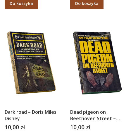
Do koszyka
Do koszyka
Dark road – Doris Miles
Dead pigeon on
Disney
Beethoven Street –
Samuel Fuller
10,00 zł
10,00 zł
Cena
Cena