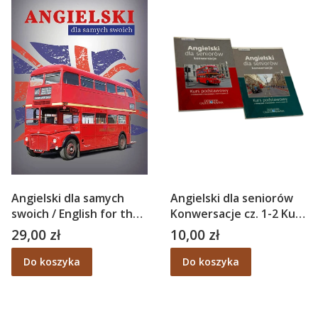
Angielski dla samych
Angielski dla seniorów
swoich / English for the
Konwersacje cz. 1-2 Kurs
old fellows - Tadeusz
podstawowy
29,00 zł
10,00 zł
Cena
Cena
Zubiński
Do koszyka
Do koszyka