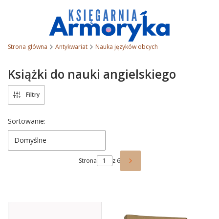
Strona główna
Antykwariat
Nauka języków obcych
Książki do nauki angielskiego
Filtry
Lista produktów
Sortowanie:
Domyślne
Strona
z 6
Następne produkty