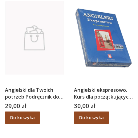
Angielski dla Twoich
Angielski ekspresowo.
potrzeb Podręcznik do
Kurs dla początkujących
nauki angielskiego – M
+ 3 CD
29,00 zł
30,00 zł
Cena
Cena
Kuczyński
Do koszyka
Do koszyka