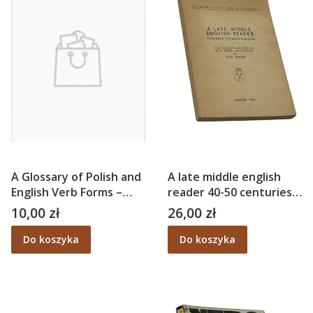
A Glossary of Polish and
A late middle english
English Verb Forms –
reader 40-50 centuries –
Stanisław P. Kaczmarski
Ruta Sikora
10,00 zł
26,00 zł
Cena
Cena
Do koszyka
Do koszyka