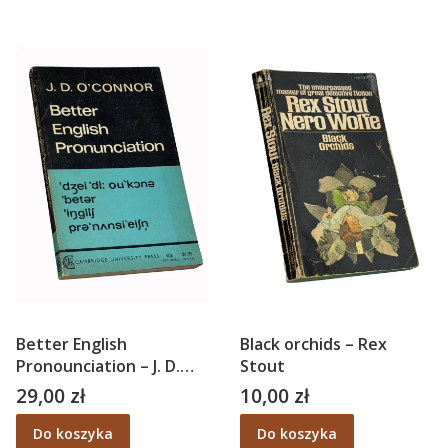
Better English
Black orchids – Rex
Pronounciation – J. D.
Stout
O'Connor
29,00 zł
10,00 zł
Cena
Cena
Do koszyka
Do koszyka