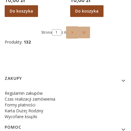
Do koszyka
Do koszyka
Strona
z 6
Przejdź do ostatniej s
Produkty:
132
Linki w stopce
ZAKUPY
Regulamin zakupów
Czas realizacji zamówienia
Formy płatności
Karta Dużej Rodziny
Wycofane książki
POMOC