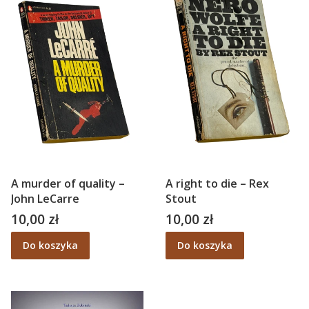
A murder of quality –
A right to die – Rex
John LeCarre
Stout
10,00 zł
10,00 zł
Cena
Cena
Do koszyka
Do koszyka