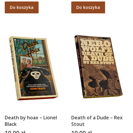
Do koszyka
Do koszyka
Death by hoax – Lionel
Death of a Dude – Rex
Black
Stout
10,00 zł
10,00 zł
Cena
Cena